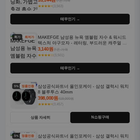
쿠폰 가격
★★★★⭐
(3,563)
테무인기 →
MAKEFGE 남성용 뉴욕 엠블럼 자수 & 워시드
특가
최저가
텍스처 야구모자 - 레터링, 부드러운 캐주얼 모
자, NYC 스타일
3,140원
쿠폰 가격
★★★★☆
(3,501)
테무인기 →
삼성공식파트너 올인포케이 - 삼성 갤럭시 워치
5% 할인
정품인증
8 블루투스 40mm
398,000원
419,000원
★★★★⭐
(3,457)
N쇼핑구매
상품 자세히
삼성공식파트너 올인포케이 - 삼성 갤럭시 워치
5% 할인
정품인증