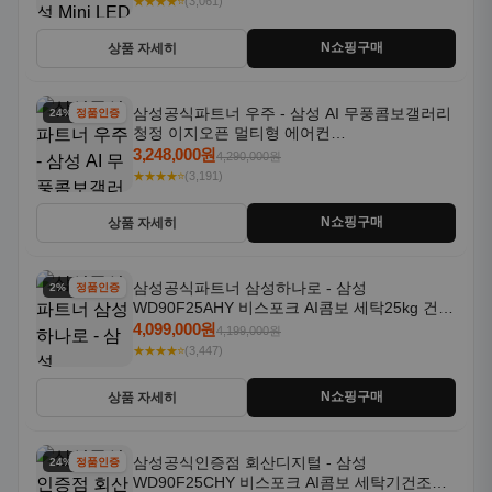
★★★★⭐
(3,061)
N쇼핑구매
상품 자세히
삼성공식파트너 우주 - 삼성 AI 무풍콤보갤러리
24% 할인
정품인증
청정 이지오픈 멀티형 에어컨
AF80F17D22WRS 기본설치포함
3,248,000원
4,290,000원
★★★★⭐
(3,191)
N쇼핑구매
상품 자세히
삼성공식파트너 삼성하나로 - 삼성
2% 할인
정품인증
WD90F25AHY 비스포크 AI콤보 세탁25kg 건조
18kg 자동문열림 1등급
4,099,000원
4,199,000원
★★★★⭐
(3,447)
N쇼핑구매
상품 자세히
삼성공식인증점 회산디지털 - 삼성
24% 할인
정품인증
WD90F25CHY 비스포크 AI콤보 세탁기건조기