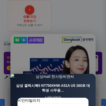
›
생활/건강
전체보기
카테고리 상품 더 보기
프리미엄 제휴 사이트
광고
광고
광고
회원 전용 특가 · 놓치면 손해
추천 클릭
21,802원
3,308원
8,892원
📍 지역 선택
삼성 갤럭시북5 NT750XHW-A51A U5 16GB 대
학생 사무용…
서울
부산
대구
인천
1,999,000원
광주
대전
울산
세종
1,549,000원
23%