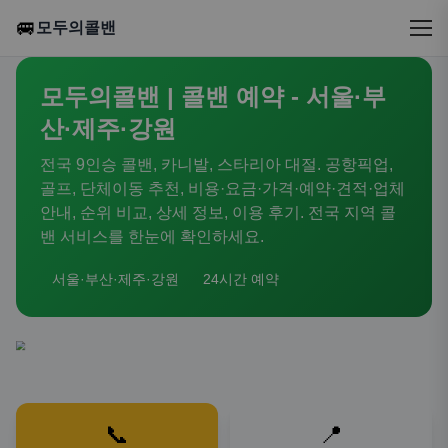
🚐
모두의콜밴
모두의콜밴 | 콜밴 예약 - 서울·부
산·제주·강원
전국 9인승 콜밴, 카니발, 스타리아 대절. 공항픽업,
골프, 단체이동 추천, 비용·요금·가격·예약·견적·업체
안내, 순위 비교, 상세 정보, 이용 후기. 전국 지역 콜
밴 서비스를 한눈에 확인하세요.
서울·부산·제주·강원
24시간 예약
📞
📍