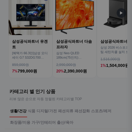
▶
삼성공식파트너 유겐
삼성공식파트너 다솜
삼성공식파트너 
트
프라자
삼성 2026 비스포크AI
팀 새틴차콜 설치 보안
[혜택가 66.3만]삼성 오디
삼성 Neo QLED
심 VR70F00AGH
세이 G7 S32DG700
189cm(75인치)
1,516,000원
80cm(32인치) 4K IPS
KQ75QNH70AFXKR AI
859,000원
2,990,000원
1,504,000원
1%
TV
799,000원
2,390,000원
7%
20%
카테고리 별 인기 상품
리뷰 많은 순으로 자동 정렬된 카테고리별 TOP
생활/건강
식품
디지털/가전
패션의류
패션잡화
스포츠/레저
화장품/미용
가구/인테리어
출산/육아