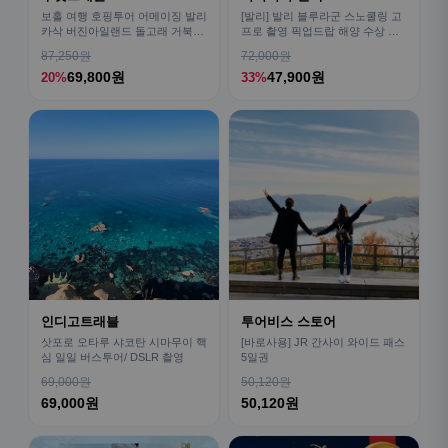
보홀 여행 호핑투어 어메이징 발리
[발리] 발리 블루라군 스노쿨링 고
카삭 버진아일랜드 돌고래 거북이
프로 촬영 픽업드랍 해양 수상 액
픽드랍 포함
티비티 체험 산호 열대어
87,250원
72,000원
69,800원
47,900원
20%
33%
인디고트래블
투어비스 스토어
삿포로 오타루 샤코탄 시마무이 핵
[바로사용] JR 간사이 와이드 패스
심 일일 버스투어/ DSLR 촬영
5일권
69,000원
50,120원
69,000원
50,120원