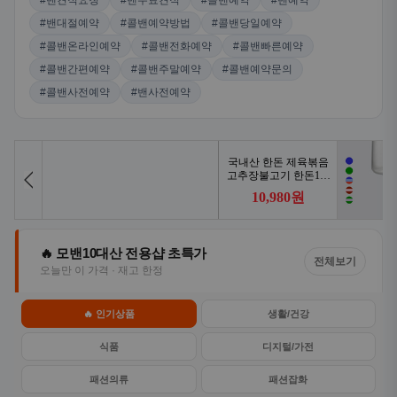
#밴견적요청
#밴무료견적
#콜밴예약
#밴예약
#밴대절예약
#콜밴예약방법
#콜밴당일예약
#콜밴온라인예약
#콜밴전화예약
#콜밴빠른예약
#콜밴간편예약
#콜밴주말예약
#콜밴예약문의
#콜밴사전예약
#밴사전예약
🔥 모밴10대산 전용샵 초특가
전체보기
오늘만 이 가격 · 재고 한정
🔥 인기상품
생활/건강
식품
디지털/가전
패션의류
패션잡화