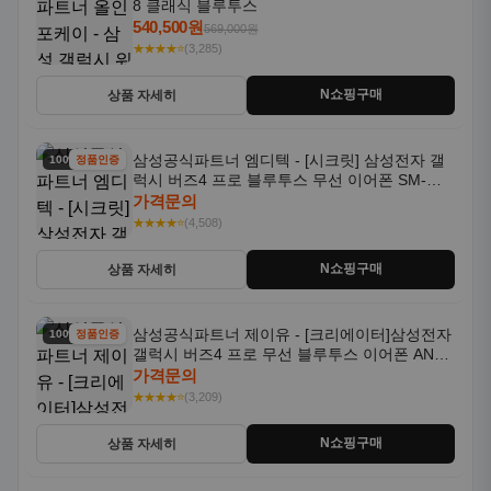
8 클래식 블루투스
540,500원
569,000원
★★★★⭐
(3,285)
N쇼핑구매
상품 자세히
삼성공식파트너 엠디텍 - [시크릿] 삼성전자 갤
100% 할인
정품인증
럭시 버즈4 프로 블루투스 무선 이어폰 SM-
R640N
가격문의
★★★★⭐
(4,508)
N쇼핑구매
상품 자세히
삼성공식파트너 제이유 - [크리에이터]삼성전자
100% 할인
정품인증
갤럭시 버즈4 프로 무선 블루투스 이어폰 ANC
SM-R640N
가격문의
★★★★⭐
(3,209)
N쇼핑구매
상품 자세히