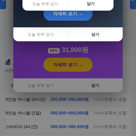
◀
▶
오늘 하루 닫기
닫기
경기
강원
충북
충남
자세히 보기 →
전북
전남
경북
경남
[3+1] 동국제약 마이핏 V 활성엽산 임신준비 임산
부영양 30정, 4개
오늘 하루 닫기
닫기
제주
100,000원
31,900원
68%
💰 요금 안내
자세히 보기 →
2026년 기준 예상 요금 (실제 요금은 상담 시 확정)
구분
오늘 하루 닫기
요금
닫기
비고
9인승 카니발 (4시간)
250,000~350,000원
기사+유류비 포함
9인승 카니발 (1일)
450,000~600,000원
기사+유류비 포함
스타리아 (4시간)
280,000~380,000원
기사+유류비 포함