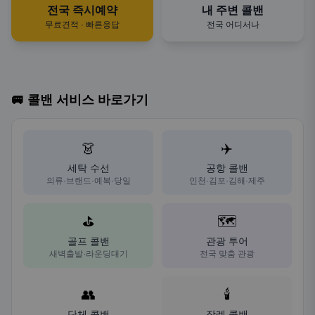
전국 즉시예약
내 주변 콜밴
무료견적 · 빠른응답
전국 어디서나
🚐 콜밴 서비스 바로가기
👗
✈️
세탁 수선
공항 콜밴
의류·브랜드·예복·당일
인천·김포·김해·제주
⛳
🗺️
골프 콜밴
관광 투어
새벽출발·라운딩대기
전국 맞춤 관광
👥
🕯️
단체 콜밴
장례 콜밴