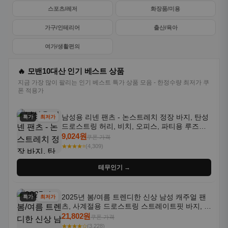
스포츠/레저
화장품/미용
가구/인테리어
출산/육아
여가/생활편의
🔥 모밴10대산 인기 베스트 상품
지금 가장 많이 팔리는 인기 베스트 특가 상품 모음 - 한정수량 최저가 쿠
폰 적용가
남성용 리넨 팬츠 - 논스트레치 정장 바지, 탄성
특가
최저가
드로스트링 허리, 비치, 오피스, 파티용 루즈핏
트라우저 - 세탁기 사용 가능한 캐주얼 정장 의
9,024원
쿠폰 가격
상
★★★★⭐
(4,309)
테무인기 →
2025년 봄/여름 트렌디한 신상 남성 캐주얼 팬
특가
최저가
츠, 사계절용 드로스트링 스트레이트핏 바지, 한
국 스타일, 활용도 높은 아웃도어 및 정장용, 발
21,802원
쿠폰 가격
목 바지
★★★★☆
(3,228)