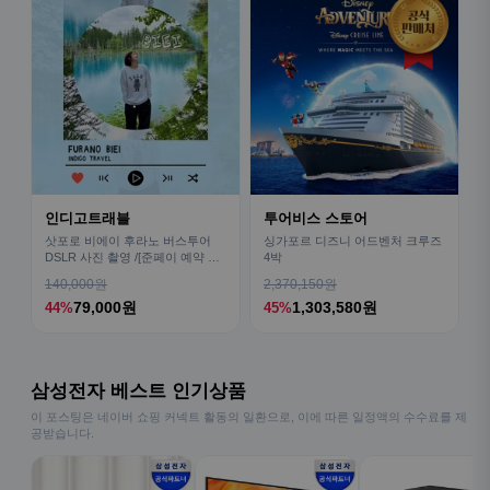
인디고트래블
투어비스 스토어
삿포로 비에이 후라노 버스투어
싱가포르 디즈니 어드벤처 크루즈
DSLR 사진 촬영 /[준페이 예약 식
4박
사]
140,000원
2,370,150원
79,000원
1,303,580원
44%
45%
삼성전자 베스트 인기상품
이 포스팅은 네이버 쇼핑 커넥트 활동의 일환으로, 이에 따른 일정액의 수수료를 제
공받습니다.