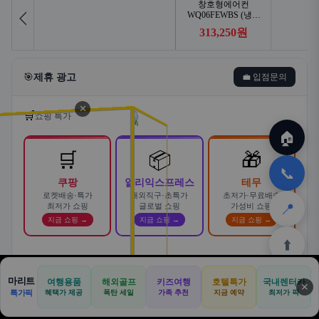
🎯
제휴 광고
💼 입점문의
✕
🛒
쇼핑 특가
🏠
🛒
📦
🎁
📞
쿠팡
알리익스프레스
테무
로켓배송·특가
해외직구·초특가
초저가·무료배송
📍
최저가 쇼핑
글로벌 쇼핑
가성비 쇼핑
지금 쇼핑 →
지금 쇼핑 →
지금 쇼핑 →
⬆️
스마트한 자동차 렌탈! 카슐랭에서
마리트
여행용품
해외골프
키즈여행
호텔특가
국내렌터카
AD
✕
합리적으로
🏠
📝
💬
🚐
🛒
🚗
특가픽
혜택가 제공
폭탄 세일
가족 추천
지금 예약
바로가기 →
최저가 픽
🏠
✈️
⛳
📋
🛒
🎁
카슐랭 · 신차 장기렌트 · 리스 · 월 렌탈료 비교
홈
공항
골프
견적
쿠팡
테무
홈
견적
커뮤니티
기사등록
아마존
· 전 차종 견적 무료