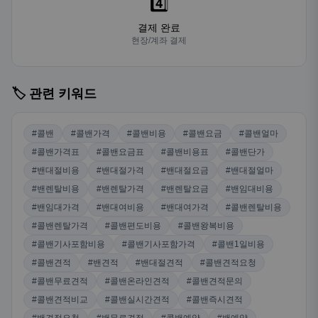
4️⃣
결제 완료
현장/계좌 결제
🏷️ 관련 키워드
#콜밴
#콜밴가격
#콜밴비용
#콜밴요금
#콜밴얼마
#콜밴가격표
#콜밴요금표
#콜밴비용표
#콜밴단가
#밴대절비용
#밴대절가격
#밴대절요금
#밴대절얼마
#밴렌탈비용
#밴렌탈가격
#밴렌탈요금
#밴임대비용
#밴임대가격
#밴대여비용
#밴대여가격
#콜밴렌탈비용
#콜밴렌탈가격
#콜밴편도비용
#콜밴왕복비용
#콜밴기사포함비용
#콜밴기사포함가격
#콜밴1일비용
#콜밴견적
#밴견적
#밴대절견적
#콜밴견적요청
#콜밴무료견적
#콜밴온라인견적
#콜밴견적문의
#콜밴견적비교
#콜밴실시간견적
#콜밴즉시견적