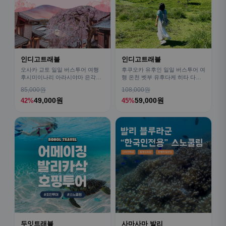
인디고트래블
인디고트래블
오사카 교토 일일 버스투어 여행
후쿠오카 유후인 일일 버스투어 여
후시미이나리 아라시야마 은각사
행 온천 벳부 유후다케 히타 다자
청수사 철학의길
이후
85,000원
108,000원
49,000원
59,000원
42%
45%
두잇트래블
사마사마 발리