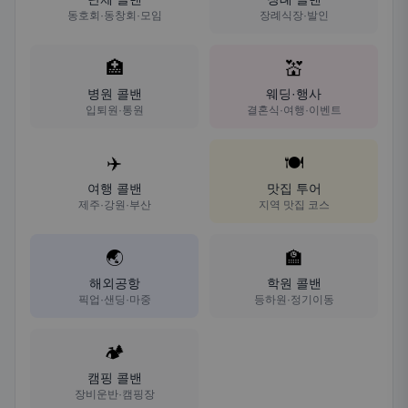
동호회·동창회·모임
장례식장·발인
🏥
💒
병원 콜밴
웨딩·행사
입퇴원·통원
결혼식·여행·이벤트
✈️
🍽️
여행 콜밴
맛집 투어
제주·강원·부산
지역 맛집 코스
🌏
🏫
해외공항
학원 콜밴
픽업·샌딩·마중
등하원·정기이동
🏕️
캠핑 콜밴
장비운반·캠핑장