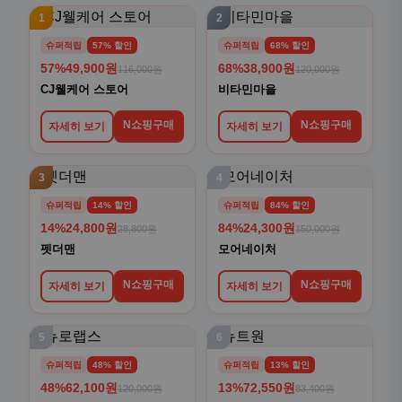
1
2
슈퍼적립
57% 할인
슈퍼적립
68% 할인
57%
49,900원
68%
38,900원
116,000원
120,000원
CJ웰케어 스토어
비타민마을
N쇼핑구매
N쇼핑구매
자세히 보기
자세히 보기
3
4
슈퍼적립
14% 할인
슈퍼적립
84% 할인
14%
24,800원
84%
24,300원
28,800원
150,000원
펫더맨
모어네이처
N쇼핑구매
N쇼핑구매
자세히 보기
자세히 보기
5
6
슈퍼적립
48% 할인
슈퍼적립
13% 할인
48%
62,100원
13%
72,550원
120,000원
83,400원