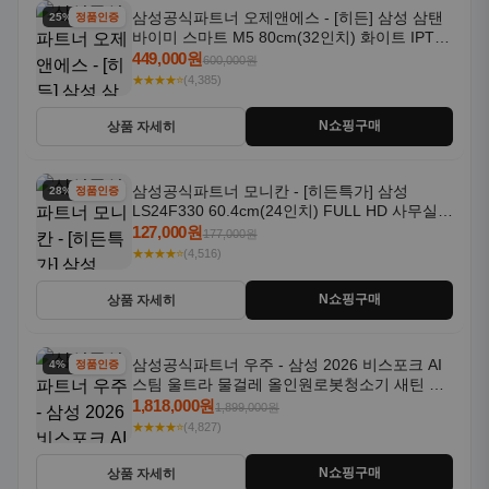
삼성공식파트너 오제앤에스 - [히든] 삼성 삼탠
25% 할인
정품인증
바이미 스마트 M5 80cm(32인치) 화이트 IPTV
OTT 패키지
449,000원
600,000원
★★★★⭐
(4,385)
N쇼핑구매
상품 자세히
삼성공식파트너 모니칸 - [히든특가] 삼성
28% 할인
정품인증
LS24F330 60.4cm(24인치) FULL HD 사무실/
컴퓨터 모니터
127,000원
177,000원
★★★★⭐
(4,516)
N쇼핑구매
상품 자세히
삼성공식파트너 우주 - 삼성 2026 비스포크 AI
4% 할인
정품인증
스팀 울트라 물걸레 올인원로봇청소기 새틴 그
레이지 AAG
1,818,000원
1,899,000원
★★★★⭐
(4,827)
N쇼핑구매
상품 자세히