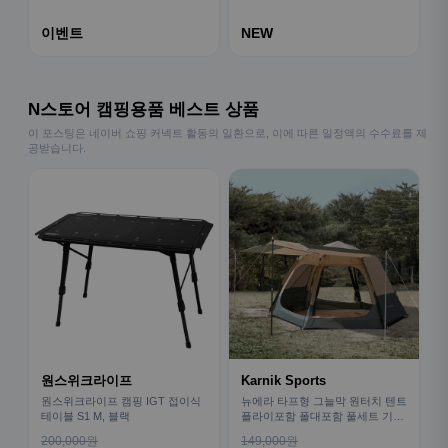
이벤트
NEW
N스토어 캠핑용품 베스트 상품
이 포스팅은 네이버 쇼핑 커넥트 활동의 일환으로, 이에 따른 일정액의 수수료를 제
공받습니다.
원스위크라이프
Karnik Sports
원스위크라이프 캠핑 IGT 접이식
뉴에라 타프형 그늘막 원터치 텐트
테이블 S1 M, 블랙
플라이포함 폴대포함 풀세트 기본
형
200,000원
149,000원