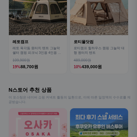
레토캠프
로티몰닷컴
레토 육각돔 원터치 텐트 그늘막
로티캠프 힐하우스 캠핑 그늘막 대
쉘터 캠핑 피크닉 3인용 4인용 패
형 원터치 텐트
밀리 LCE-OT02
109,900원
489,000원
88,700원
439,000원
19%
10%
N스토어 추천 상품
이 포스팅은 네이버 쇼핑 커넥트 활동의 일환으로, 이에 따른 일정액의 수수료를 제
공받습니다.