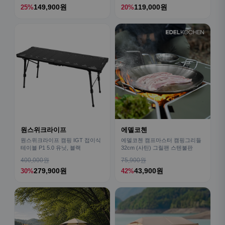
149,900원
119,000원
25%
20%
원스위크라이프
에델코첸
원스위크라이프 캠핑 IGT 접이식
에델코첸 캠프마스터 캠핑그리들
테이블 P1 5.0 유닛, 블랙
32cm (사틴) 그릴팬 스텐불판
400,000원
75,900원
279,900원
43,900원
30%
42%