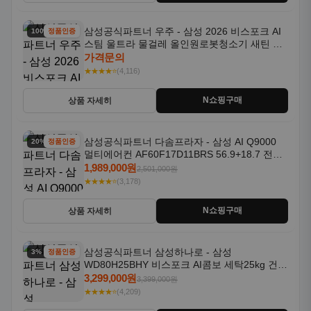
삼성공식파트너 우주 - 삼성 2026 비스포크 AI
100% 할인
정품인증
스팀 울트라 물걸레 올인원로봇청소기 새틴 차
콜 AAH
가격문의
★★★★⭐
(4,116)
N쇼핑구매
상품 자세히
삼성공식파트너 다솜프라자 - 삼성 AI Q9000
20% 할인
정품인증
멀티에어컨 AF60F17D11BRS 56.9+18.7 전국
기본설치포함
1,989,000원
2,501,000원
★★★★⭐
(3,178)
N쇼핑구매
상품 자세히
삼성공식파트너 삼성하나로 - 삼성
3% 할인
정품인증
WD80H25BHY 비스포크 AI콤보 세탁25kg 건조
18kg 26년형 일체형 1등급
3,299,000원
3,399,000원
★★★★⭐
(4,209)