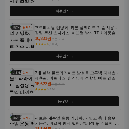
테무인기 →
프로페셔널 런닝화, 카본 플레이트 기술 사용 -
특가
최저가
경량 쿠션 스니커즈, 미끄럼 방지 TPU 아웃솔,
통기성 화이트-퍼플 그라데이션, 헬스, 트레이
10,821원
쿠폰 가격
닝 - 남성용, 여성용, 모든 계절에 적합
★★★★⭐
(3,051)
테무인기 →
7개 블랙 울트라라이트 남성용 크루넥 티셔츠 -
7개세트
최저가
체육관, 피트니스 및 러닝에 적합한 빠른 건조,
통기성 좋은 수분 흡수 반팔 운동복
15,627원
쿠폰 가격
★★★★⭐
(4,518)
테무인기 →
새로운 캐주얼 운동 러닝화, 가볍고 충격 흡수
특가
최저가
기능성, 미끄럼 방지 밑창. 통기성 좋은 블랙, 화
이트, 퍼플 그라데이션 색상
18,144원