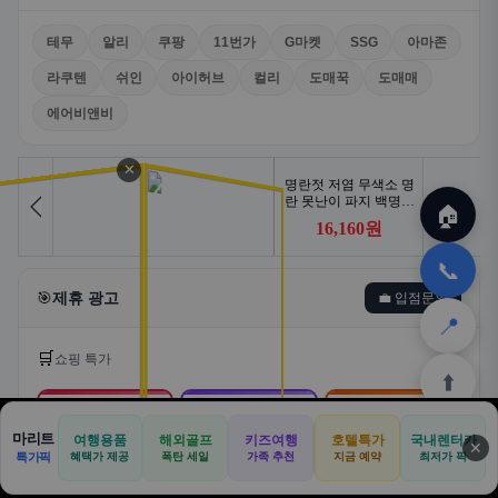
테무
알리
쿠팡
11번가
G마켓
SSG
아마존
라쿠텐
쉬인
아이허브
컬리
도매꾹
도매매
에어비앤비
✕
🏠
📞
🎯
제휴 광고
💼 입점문의
📍
🛒
쇼핑 특가
⬆️
🛒
📦
🎁
마리트
여행용품
해외골프
키즈여행
호텔특가
국내렌터카
✕
🏠
📝
💬
🚐
🛒
특가픽
혜택가 제공
폭탄 세일
가족 추천
지금 예약
최저가 픽
쿠팡
알리익스프레스
테무
🏠
✈️
⛳
📋
🛒
🎁
홈
공항
골프
견적
쿠팡
테무
홈
견적
커뮤니티
기사등록
아마존
로켓배송·특가
해외직구·초특가
초저가·무료배송