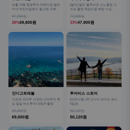
보홀 여행 호핑투어 어메이징 발리
[발리] 발리 블루라군 스노쿨링 고
카삭 버진아일랜드 돌고래 거북이
프로 촬영 픽업드랍 해양 수상 액
픽드랍 포함
티비티 체험 산호 열대어
87,250원
72,000원
69,800원
47,900원
20%
33%
인디고트래블
투어비스 스토어
삿포로 오타루 샤코탄 시마무이 핵
[바로사용] JR 간사이 와이드 패스
심 일일 버스투어/ DSLR 촬영
5일권
69,000원
50,120원
69,000원
50,120원