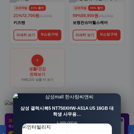
슈퍼적립
21% 할인
슈퍼적립
59% 할인
21%
72,700원
59%
58,900원
92,000원
145,100원
키즈텐
보령컨슈머헬스케어
N쇼핑구매
N쇼핑구매
자세히 보기
자세히 보기
›
생활/건강
전체보기
카테고리 상품 더 보기
[3+1] 동국제약 마이핏 V 활성엽산 임신준비 임산
삼성 갤럭시북5 NT750XHW-A51A U5 16GB 대
부영양 30정, 4개
학생 사무용…
프리미엄 제휴 사이트
광고
광고
광고
1,999,000원
100,000원
회원 전용 특가 · 놓치면 손해
1,549,000원
31,900원
23%
68%
추천 클릭