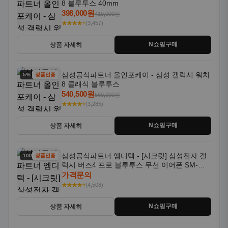
8 블루투스 40mm
398,000원
419,000원
★★★★⭐
(3,457)
N쇼핑구매
상품 자세히
삼성공식파트너 올인포케이 - 삼성 갤럭시 워치
5% 할인
정품인증
8 클래식 블루투스
540,500원
569,000원
★★★★⭐
(3,285)
N쇼핑구매
상품 자세히
삼성공식파트너 엠디텍 - [시크릿] 삼성전자 갤
100% 할인
정품인증
럭시 버즈4 프로 블루투스 무선 이어폰 SM-
R640N
가격문의
★★★★⭐
(4,508)
N쇼핑구매
상품 자세히