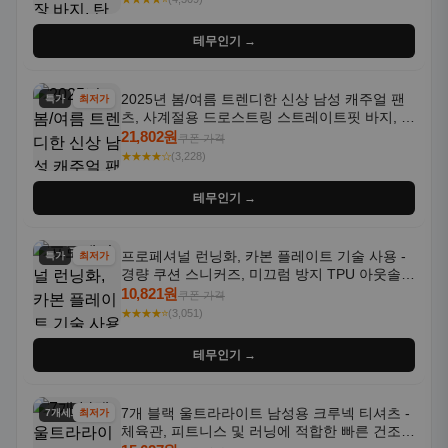
테무인기 →
2025년 봄/여름 트렌디한 신상 남성 캐주얼 팬
특가
최저가
츠, 사계절용 드로스트링 스트레이트핏 바지, 한
국 스타일, 활용도 높은 아웃도어 및 정장용, 발
21,802원
쿠폰 가격
목 바지
★★★★☆
(3,228)
테무인기 →
프로페셔널 런닝화, 카본 플레이트 기술 사용 -
특가
최저가
경량 쿠션 스니커즈, 미끄럼 방지 TPU 아웃솔,
통기성 화이트-퍼플 그라데이션, 헬스, 트레이
10,821원
쿠폰 가격
닝 - 남성용, 여성용, 모든 계절에 적합
★★★★⭐
(3,051)
테무인기 →
7개 블랙 울트라라이트 남성용 크루넥 티셔츠 -
7개세트
최저가
체육관, 피트니스 및 러닝에 적합한 빠른 건조,