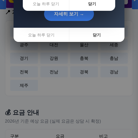
◀
▶
21,802원
3,308원
8,892원
오늘 하루 닫기
닫기
📍 지역 선택
자세히 보기 →
자세히 보기 →
서울
부산
대구
인천
오늘 하루 닫기
오늘 하루 닫기
닫기
닫기
광주
대전
울산
세종
경기
강원
충북
충남
전북
전남
경북
경남
제주
💰 요금 안내
2026년 기준 예상 요금 (실제 요금은 상담 시 확정)
구분
요금
비고