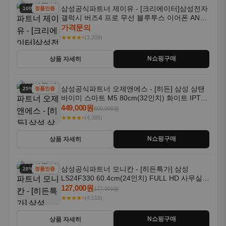
삼성공식파트너 제이유 - [크리에이터]삼성전자
100% 할인
정품인증
갤럭시 버즈4 프로 무선 블루투스 이어폰 ANC
SM-R640N
가격문의
★★★★⭐
(3,209)
N쇼핑구매
상품 자세히
삼성공식파트너 오제앤에스 - [히든] 삼성 삼탠
25% 할인
정품인증
바이미 스마트 M5 80cm(32인치) 화이트 IPTV
OTT 패키지
449,000원
600,000원
★★★★⭐
(4,385)
N쇼핑구매
상품 자세히
삼성공식파트너 모니칸 - [히든특가] 삼성
28% 할인
정품인증
LS24F330 60.4cm(24인치) FULL HD 사무실/
컴퓨터 모니터
127,000원
177,000원
★★★★⭐
(4,516)
N쇼핑구매
상품 자세히