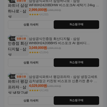
삼성공식파트너 삼성하나로 - 삼성
23% 할인
정품인증
WF80H2420BDHW 비스포크AI 세탁기 24kg 건
조기 20kg 세제자동투입
2,999,000원
3,898,000원
★★★★⭐
(4,232)
N쇼핑구매
상품 자세히
삼성공식인증점 회산디지털 - 삼성
22% 할인
정품인증
WH80H2420BBHS 비스포크 AI 원바디
24kg+20kg 세제자동투입 1등급
3,049,000원
3,898,001원
★★★★⭐
(3,054)
N쇼핑구매
상품 자세히
삼성공식파트너 평강프라자 - 삼성 냉장고세트
21% 할인
정품인증
김치냉장고 키친핏 비스포크 신혼가전 혼수 입
주가전 빌트인 화이트
4,029,000원
5,080,000원
★★★★⭐
(4,149)
N쇼핑구매
상품 자세히