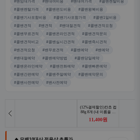
#밴임대가격
#밴대여비용
#밴대여가격
#콜밴렌탈비용
#콜밴렌탈가격
#콜밴편도비용
#콜밴왕복비용
#콜밴기사포함비용
#콜밴기사포함가격
#콜밴1일비용
#콜밴견적
#밴견적
#밴대절견적
#콜밴견적요청
#콜밴무료견적
#콜밴온라인견적
#콜밴견적문의
#콜밴견적비교
#콜밴실시간견적
#콜밴즉시견적
#밴견적요청
#밴무료견적
#콜밴예약
#밴예약
#밴대절예약
#콜밴예약방법
#콜밴당일예약
#콜밴온라인예약
#콜밴전화예약
#콜밴빠른예약
#콜밴간편예약
#콜밴주말예약
#콜밴예약문의
#콜밴사전예약
#밴사전예약
🔥 모밴10대산 전용샵 초특가