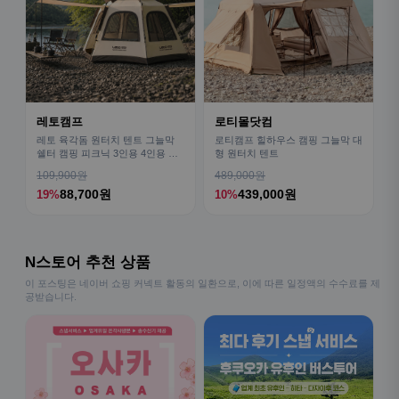
레토캠프
로티몰닷컴
레토 육각돔 원터치 텐트 그늘막
로티캠프 힐하우스 캠핑 그늘막 대
쉘터 캠핑 피크닉 3인용 4인용 패
형 원터치 텐트
밀리 LCE-OT02
109,900원
489,000원
88,700원
439,000원
19%
10%
N스토어 추천 상품
이 포스팅은 네이버 쇼핑 커넥트 활동의 일환으로, 이에 따른 일정액의 수수료를 제
공받습니다.