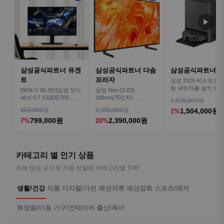
▶
삼성공식파트너 유겐
삼성공식파트너 다솜
삼성공식파트너 
트
프라자
삼성 2026 비스포크AI
팀 새틴차콜 설치 보안
[혜택가 66.3만]삼성 오디
삼성 Neo QLED
심 VR70F00AGH
세이 G7 S32DG700
189cm(75인치)
1,516,000원
80cm(32인치) 4K IPS
KQ75QNH70AFXKR AI
859,000원
2,990,000원
1,504,000원
1%
TV
799,000원
2,390,000원
7%
20%
카테고리 별 인기 상품
리뷰 많은 순으로 자동 정렬된 카테고리별 TOP
생활/건강
식품
디지털/가전
패션의류
패션잡화
스포츠/레저
화장품/미용
가구/인테리어
출산/육아