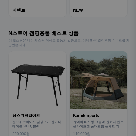
이벤트
NEW
N스토어 캠핑용품 베스트 상품
이 포스팅은 네이버 쇼핑 커넥트 활동의 일환으로, 이에 따른 일정액의 수수료를 제
공받습니다.
원스위크라이프
Karnik Sports
원스위크라이프 캠핑 IGT 접이식
뉴에라 타프형 그늘막 원터치 텐트
테이블 S1 M, 블랙
플라이포함 폴대포함 풀세트 기본
형
200,000원
149,000원