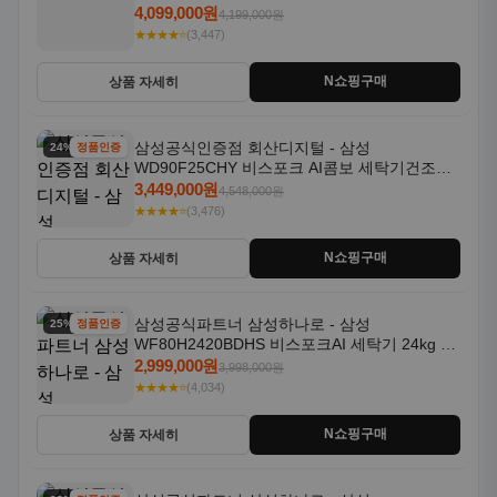
18kg 자동문열림 1등급
4,099,000원
4,199,000원
★★★★⭐
(3,447)
N쇼핑구매
상품 자세히
삼성공식인증점 회산디지털 - 삼성
24% 할인
정품인증
WD90F25CHY 비스포크 AI콤보 세탁기건조기
일체형 25kg+18kg 1등급
3,449,000원
4,548,000원
★★★★⭐
(3,476)
N쇼핑구매
상품 자세히
삼성공식파트너 삼성하나로 - 삼성
25% 할인
정품인증
WF80H2420BDHS 비스포크AI 세탁기 24kg 건
조기 20kg 세제자동투입
2,999,000원
3,998,000원
★★★★⭐
(4,034)
N쇼핑구매
상품 자세히