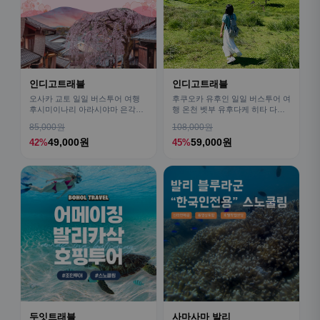
인디고트래블
인디고트래블
오사카 교토 일일 버스투어 여행
후쿠오카 유후인 일일 버스투어 여
후시미이나리 아라시야마 은각사
행 온천 벳부 유후다케 히타 다자
청수사 철학의길
이후
85,000원
108,000원
49,000원
59,000원
42%
45%
두잇트래블
사마사마 발리