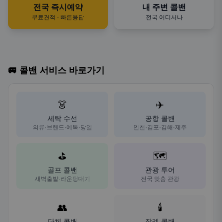
전국 즉시예약
내 주변 콜밴
무료견적 · 빠른응답
전국 어디서나
🚐 콜밴 서비스 바로가기
👗
✈️
세탁 수선
공항 콜밴
의류·브랜드·예복·당일
인천·김포·김해·제주
⛳
🗺️
골프 콜밴
관광 투어
새벽출발·라운딩대기
전국 맞춤 관광
👥
🕯️
단체 콜밴
장례 콜밴