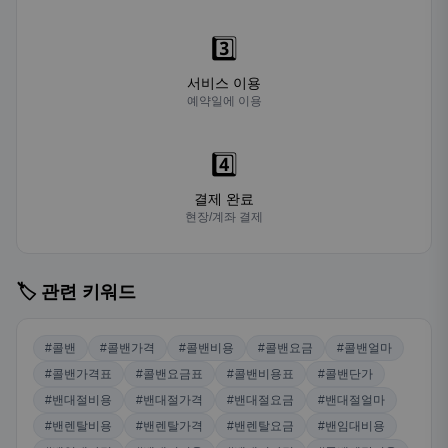
3️⃣
서비스 이용
예약일에 이용
4️⃣
결제 완료
현장/계좌 결제
🏷️ 관련 키워드
#콜밴
#콜밴가격
#콜밴비용
#콜밴요금
#콜밴얼마
#콜밴가격표
#콜밴요금표
#콜밴비용표
#콜밴단가
#밴대절비용
#밴대절가격
#밴대절요금
#밴대절얼마
#밴렌탈비용
#밴렌탈가격
#밴렌탈요금
#밴임대비용