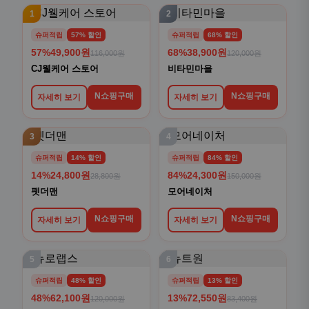
1
2
슈퍼적립
57% 할인
슈퍼적립
68% 할인
57%
49,900원
68%
38,900원
116,000원
120,000원
CJ웰케어 스토어
비타민마을
N쇼핑구매
N쇼핑구매
자세히 보기
자세히 보기
3
4
슈퍼적립
14% 할인
슈퍼적립
84% 할인
14%
24,800원
84%
24,300원
28,800원
150,000원
펫더맨
모어네이처
N쇼핑구매
N쇼핑구매
자세히 보기
자세히 보기
5
6
슈퍼적립
48% 할인
슈퍼적립
13% 할인
48%
62,100원
13%
72,550원
120,000원
83,400원