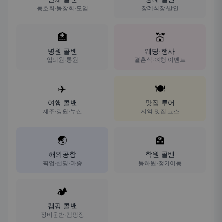
동호회·동창회·모임
장례식장·발인
🏥
💒
병원 콜밴
웨딩·행사
입퇴원·통원
결혼식·여행·이벤트
✈️
🍽️
여행 콜밴
맛집 투어
제주·강원·부산
지역 맛집 코스
🌏
🏫
해외공항
학원 콜밴
픽업·샌딩·마중
등하원·정기이동
🏕️
캠핑 콜밴
장비운반·캠핑장