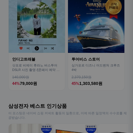
인디고트래블
투어비스 스토어
삿포로 비에이 후라노 버스투어
싱가포르 디즈니 어드벤처 크루즈
DSLR 사진 촬영 /[준페이 예약 식
4박
사]
140,000원
2,370,150원
79,000원
1,303,580원
44%
45%
삼성전자 베스트 인기상품
이 포스팅은 네이버 쇼핑 커넥트 활동의 일환으로, 이에 따른 일정액의 수수료를 제
공받습니다.