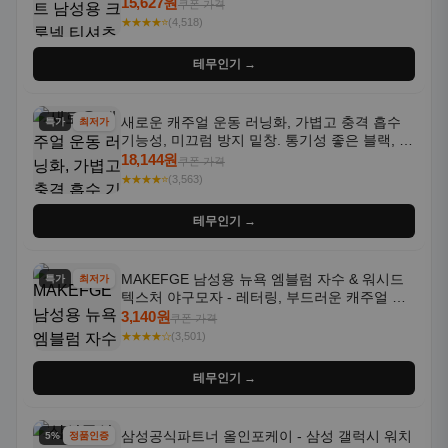
통기성 좋은 수분 흡수 반팔 운동복
15,627원
쿠폰 가격
★★★★⭐
(4,518)
테무인기 →
새로운 캐주얼 운동 러닝화, 가볍고 충격 흡수
특가
최저가
기능성, 미끄럼 방지 밑창. 통기성 좋은 블랙, 화
이트, 퍼플 그라데이션 색상
18,144원
쿠폰 가격
★★★★⭐
(3,563)
테무인기 →
MAKEFGE 남성용 뉴욕 엠블럼 자수 & 워시드
특가
최저가
텍스처 야구모자 - 레터링, 부드러운 캐주얼 모
자, NYC 스타일
3,140원
쿠폰 가격
★★★★☆
(3,501)
테무인기 →
삼성공식파트너 올인포케이 - 삼성 갤럭시 워치
5% 할인
정품인증