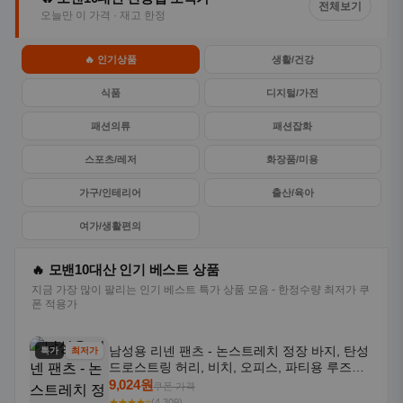
전체보기
오늘만 이 가격 · 재고 한정
🔥 인기상품
생활/건강
식품
디지털/가전
패션의류
패션잡화
스포츠/레저
화장품/미용
가구/인테리어
출산/육아
여가/생활편의
🔥 모밴10대산 인기 베스트 상품
지금 가장 많이 팔리는 인기 베스트 특가 상품 모음 - 한정수량 최저가 쿠
폰 적용가
남성용 리넨 팬츠 - 논스트레치 정장 바지, 탄성
특가
최저가
드로스트링 허리, 비치, 오피스, 파티용 루즈핏
트라우저 - 세탁기 사용 가능한 캐주얼 정장 의
9,024원
쿠폰 가격
상
★★★★⭐
(4,309)