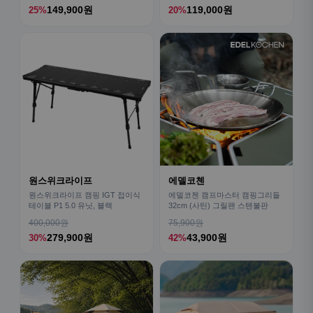
149,900원
119,000원
25%
20%
원스위크라이프
에델코첸
원스위크라이프 캠핑 IGT 접이식
에델코첸 캠프마스터 캠핑그리들
테이블 P1 5.0 유닛, 블랙
32cm (사틴) 그릴팬 스텐불판
400,000원
75,900원
279,900원
43,900원
30%
42%