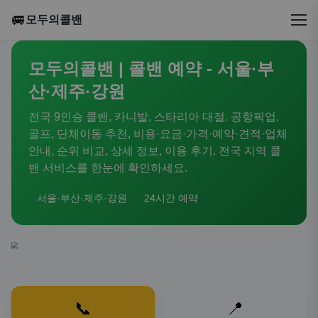
🚐
모두의콜밴
모두의콜밴 | 콜밴 예약 - 서울·부
산·제주·강원
전국 9인승 콜밴, 카니발, 스타리아 대절. 공항픽업,
골프, 단체이동 추천, 비용·요금·가격·예약·견적·업체
안내, 순위 비교, 상세 정보, 이용 후기. 전국 지역 콜
밴 서비스를 한눈에 확인하세요.
서울·부산·제주·강원
24시간 예약
📞
📍