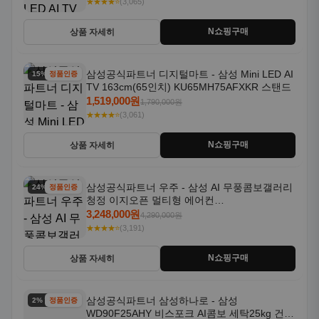
★★★★⭐
(3,065)
N쇼핑구매
상품 자세히
삼성공식파트너 디지털마트 - 삼성 Mini LED AI
15% 할인
정품인증
TV 163cm(65인치) KU65MH75AFXKR 스탠드
1,519,000원
1,790,000원
★★★★⭐
(3,061)
N쇼핑구매
상품 자세히
삼성공식파트너 우주 - 삼성 AI 무풍콤보갤러리
24% 할인
정품인증
청정 이지오픈 멀티형 에어컨
AF80F17D22WRS 기본설치포함
3,248,000원
4,290,000원
★★★★⭐
(3,191)
N쇼핑구매
상품 자세히
삼성공식파트너 삼성하나로 - 삼성
2% 할인
정품인증
WD90F25AHY 비스포크 AI콤보 세탁25kg 건조