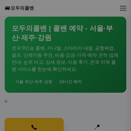
🚐
모두의콜밴
모두의콜밴 | 콜밴 예약 - 서울·부
산·제주·강원
전국 9인승 콜밴, 카니발, 스타리아 대절. 공항픽업,
골프, 단체이동 추천, 비용·요금·가격·예약·견적·업체
안내, 순위 비교, 상세 정보, 이용 후기. 전국 지역 콜
밴 서비스를 한눈에 확인하세요.
서울·부산·제주·강원
24시간 예약
📞
📍