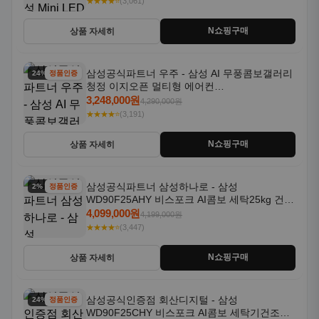
★★★★⭐
(3,061)
N쇼핑구매
상품 자세히
삼성공식파트너 우주 - 삼성 AI 무풍콤보갤러리
24% 할인
정품인증
청정 이지오픈 멀티형 에어컨
AF80F17D22WRS 기본설치포함
3,248,000원
4,290,000원
★★★★⭐
(3,191)
N쇼핑구매
상품 자세히
삼성공식파트너 삼성하나로 - 삼성
2% 할인
정품인증
WD90F25AHY 비스포크 AI콤보 세탁25kg 건조
18kg 자동문열림 1등급
4,099,000원
4,199,000원
★★★★⭐
(3,447)
N쇼핑구매
상품 자세히
삼성공식인증점 회산디지털 - 삼성
24% 할인
정품인증
WD90F25CHY 비스포크 AI콤보 세탁기건조기