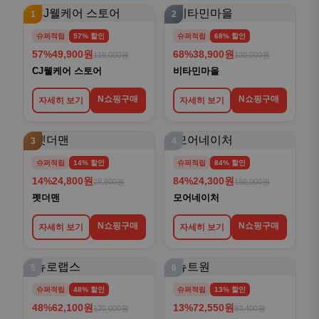
1
2
슈퍼적립
57% 할인
슈퍼적립
68% 할인
57%
49,900원
68%
38,900원
116,000원
120,000원
CJ웰케어 스토어
비타민마을
N쇼핑구매
N쇼핑구매
자세히 보기
자세히 보기
3
4
슈퍼적립
14% 할인
슈퍼적립
84% 할인
14%
24,800원
84%
24,300원
28,800원
150,000원
펫더맨
모어네이처
N쇼핑구매
N쇼핑구매
자세히 보기
자세히 보기
5
6
슈퍼적립
48% 할인
슈퍼적립
13% 할인
48%
62,100원
13%
72,550원
120,000원
83,400원