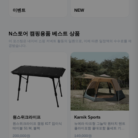
이벤트
NEW
N스토어 캠핑용품 베스트 상품
이 포스팅은 네이버 쇼핑 커넥트 활동의 일환으로, 이에 따른 일정액의 수수료를 제
공받습니다.
원스위크라이프
Karnik Sports
원스위크라이프 캠핑 IGT 접이식
뉴에라 타프형 그늘막 원터치 텐트
테이블 S1 M, 블랙
플라이포함 폴대포함 풀세트 기본
형
200,000원
149,000원