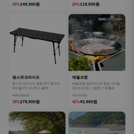
149,900원
119,000원
25%
20%
원스위크라이프
에델코첸
원스위크라이프 캠핑 IGT 접이식
에델코첸 캠프마스터 캠핑그리들
테이블 P1 5.0 유닛, 블랙
32cm (사틴) 그릴팬 스텐불판
400,000원
75,900원
279,900원
43,900원
30%
42%