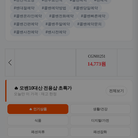
#밴견적요청
#밴무료견적
#콜밴예약
#밴예약
#밴대절예약
#콜밴예약방법
#콜밴당일예약
#콜밴온라인예약
#콜밴전화예약
#콜밴빠른예약
#콜밴간편예약
#콜밴주말예약
#콜밴예약문의
#콜밴사전예약
#밴사전예약
🔥 모밴10대산 전용샵 초특가
전체보기
오늘만 이 가격 · 재고 한정
🔥 인기상품
생활/건강
식품
디지털/가전
패션의류
패션잡화