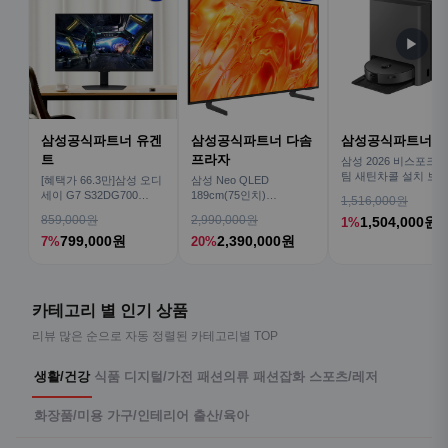
▶
삼성공식파트너 유겐
삼성공식파트너 다솜
삼성공식파트너 
트
프라자
삼성 2026 비스포크AI
팀 새틴차콜 설치 보안
[혜택가 66.3만]삼성 오디
삼성 Neo QLED
심 VR70F00AGH
세이 G7 S32DG700
189cm(75인치)
1,516,000원
80cm(32인치) 4K IPS
KQ75QNH70AFXKR AI
859,000원
2,990,000원
1,504,000원
1%
TV
799,000원
2,390,000원
7%
20%
카테고리 별 인기 상품
리뷰 많은 순으로 자동 정렬된 카테고리별 TOP
생활/건강
식품
디지털/가전
패션의류
패션잡화
스포츠/레저
화장품/미용
가구/인테리어
출산/육아