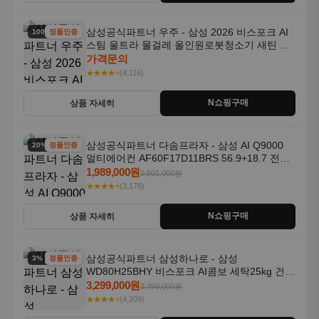
삼성공식파트너 우주 - 삼성 2026 비스포크 AI
100% 할인
정품인증
스팀 울트라 물걸레 올인원로봇청소기 새틴 차
콜 AAH
가격문의
★★★★⭐
(4,116)
N쇼핑구매
상품 자세히
삼성공식파트너 다솜프라자 - 삼성 AI Q9000
20% 할인
정품인증
멀티에어컨 AF60F17D11BRS 56.9+18.7 전국
기본설치포함
1,989,000원
2,501,000원
★★★★⭐
(3,178)
N쇼핑구매
상품 자세히
삼성공식파트너 삼성하나로 - 삼성
3% 할인
정품인증
WD80H25BHY 비스포크 AI콤보 세탁25kg 건조
18kg 26년형 일체형 1등급
3,299,000원
3,399,000원
★★★★⭐
(4,209)