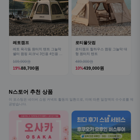
레토캠프
로티몰닷컴
레토 육각돔 원터치 텐트 그늘막
로티캠프 힐하우스 캠핑 그늘막 대
쉘터 캠핑 피크닉 3인용 4인용 패
형 원터치 텐트
밀리 LCE-OT02
109,900원
489,000원
88,700원
439,000원
19%
10%
N스토어 추천 상품
이 포스팅은 네이버 쇼핑 커넥트 활동의 일환으로, 이에 따른 일정액의 수수료를 제
공받습니다.