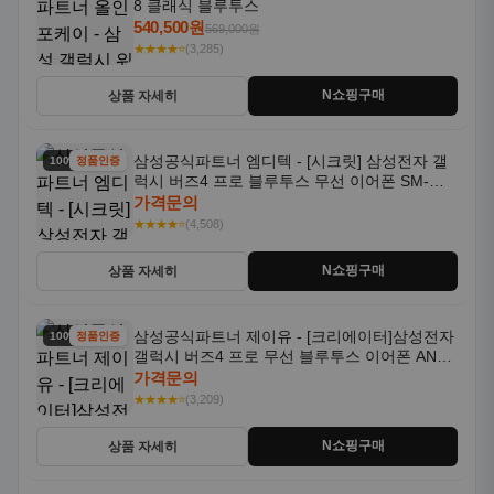
8 클래식 블루투스
540,500원
569,000원
★★★★⭐
(3,285)
N쇼핑구매
상품 자세히
삼성공식파트너 엠디텍 - [시크릿] 삼성전자 갤
100% 할인
정품인증
럭시 버즈4 프로 블루투스 무선 이어폰 SM-
R640N
가격문의
★★★★⭐
(4,508)
N쇼핑구매
상품 자세히
삼성공식파트너 제이유 - [크리에이터]삼성전자
100% 할인
정품인증
갤럭시 버즈4 프로 무선 블루투스 이어폰 ANC
SM-R640N
가격문의
★★★★⭐
(3,209)
N쇼핑구매
상품 자세히