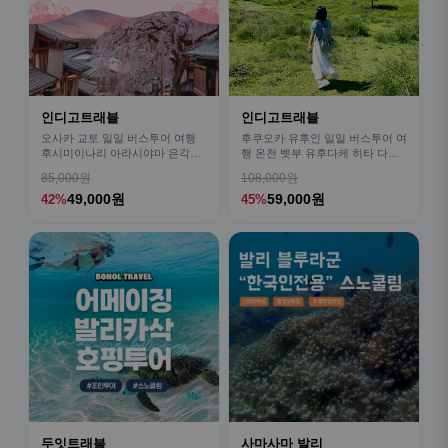
인디고트래블
인디고트래블
오사카 교토 일일 버스투어 여행
후쿠오카 유후인 일일 버스투어 여
후시미이나리 아라시야마 은각사
행 온천 벳부 유후다케 히타 다자
청수사 철학의길
이후
85,000원
108,000원
49,000원
59,000원
42%
45%
두잇트래블
사마사마 발리