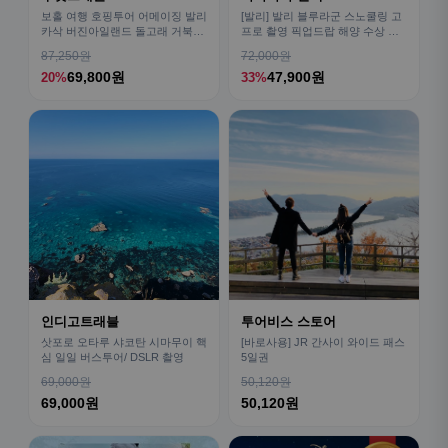
보홀 여행 호핑투어 어메이징 발리
[발리] 발리 블루라군 스노쿨링 고
카삭 버진아일랜드 돌고래 거북이
프로 촬영 픽업드랍 해양 수상 액
픽드랍 포함
티비티 체험 산호 열대어
87,250원
72,000원
69,800원
47,900원
20%
33%
인디고트래블
투어비스 스토어
삿포로 오타루 샤코탄 시마무이 핵
[바로사용] JR 간사이 와이드 패스
심 일일 버스투어/ DSLR 촬영
5일권
69,000원
50,120원
69,000원
50,120원