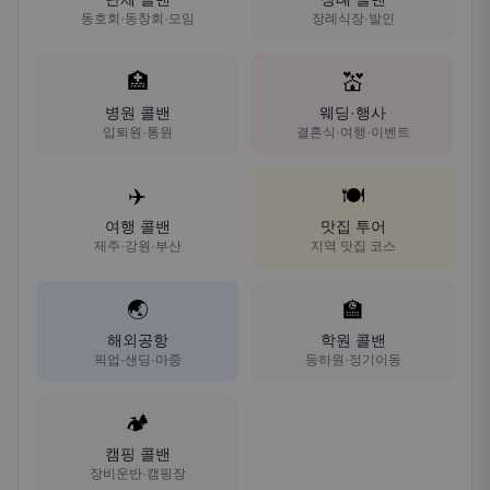
동호회·동창회·모임
장례식장·발인
🏥
💒
병원 콜밴
웨딩·행사
입퇴원·통원
결혼식·여행·이벤트
✈️
🍽️
여행 콜밴
맛집 투어
제주·강원·부산
지역 맛집 코스
🌏
🏫
해외공항
학원 콜밴
픽업·샌딩·마중
등하원·정기이동
🏕️
캠핑 콜밴
장비운반·캠핑장