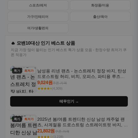
스포츠/레저
화장품/미용
가구/인테리어
출산/육아
여가/생활편의
🔥 모밴10대산 인기 베스트 상품
지금 가장 많이 팔리는 인기 베스트 특가 상품 모음 - 한정수량 최저가 쿠
폰 적용가
남성용 리넨 팬츠 - 논스트레치 정장 바지, 탄성
특가
최저가
드로스트링 허리, 비치, 오피스, 파티용 루즈핏
트라우저 - 세탁기 사용 가능한 캐주얼 정장 의
9,024원
쿠폰 가격
상
★★★★⭐
(4,309)
테무인기 →
2025년 봄/여름 트렌디한 신상 남성 캐주얼 팬
특가
최저가
츠, 사계절용 드로스트링 스트레이트핏 바지, 한
국 스타일, 활용도 높은 아웃도어 및 정장용, 발
21,802원
쿠폰 가격
목 바지
★★★★☆
(3,228)