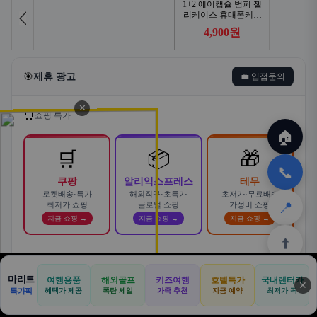
🎯
제휴 광고
💼 입점문의
✕
🛒
쇼핑 특가
🏠
🛒
📦
🎁
📞
쿠팡
알리익스프레스
테무
로켓배송·특가
해외직구·초특가
초저가·무료배송
📍
최저가 쇼핑
글로벌 쇼핑
가성비 쇼핑
지금 쇼핑 →
지금 쇼핑 →
지금 쇼핑 →
⬆️
스마트한 자동차 렌탈! 카슐랭에서
마리트
여행용품
해외골프
키즈여행
호텔특가
국내렌터카
AD
✕
합리적으로
🏠
📝
💬
🚐
🛒
🚗
특가픽
혜택가 제공
폭탄 세일
가족 추천
지금 예약
바로가기 →
최저가 픽
🏠
✈️
⛳
📋
🛒
🎁
카슐랭 · 신차 장기렌트 · 리스 · 월 렌탈료 비교
홈
공항
골프
견적
쿠팡
테무
홈
견적
커뮤니티
기사등록
아마존
· 전 차종 견적 무료