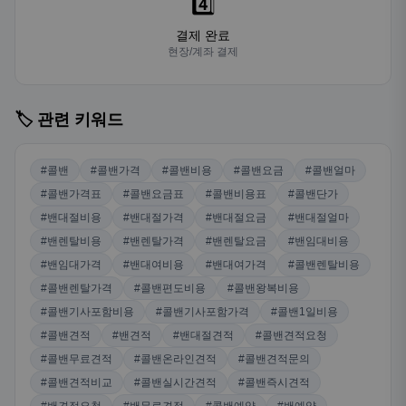
4️⃣
결제 완료
현장/계좌 결제
🏷️ 관련 키워드
#콜밴
#콜밴가격
#콜밴비용
#콜밴요금
#콜밴얼마
#콜밴가격표
#콜밴요금표
#콜밴비용표
#콜밴단가
#밴대절비용
#밴대절가격
#밴대절요금
#밴대절얼마
#밴렌탈비용
#밴렌탈가격
#밴렌탈요금
#밴임대비용
#밴임대가격
#밴대여비용
#밴대여가격
#콜밴렌탈비용
#콜밴렌탈가격
#콜밴편도비용
#콜밴왕복비용
#콜밴기사포함비용
#콜밴기사포함가격
#콜밴1일비용
#콜밴견적
#밴견적
#밴대절견적
#콜밴견적요청
#콜밴무료견적
#콜밴온라인견적
#콜밴견적문의
#콜밴견적비교
#콜밴실시간견적
#콜밴즉시견적