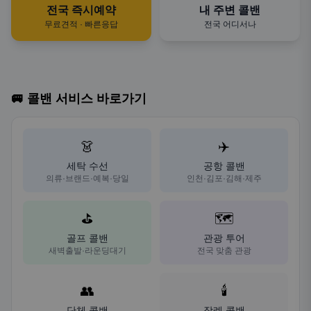
전국 즉시예약
내 주변 콜밴
무료견적 · 빠른응답
전국 어디서나
🚐 콜밴 서비스 바로가기
👗
✈️
세탁 수선
공항 콜밴
의류·브랜드·예복·당일
인천·김포·김해·제주
⛳
🗺️
골프 콜밴
관광 투어
새벽출발·라운딩대기
전국 맞춤 관광
👥
🕯️
단체 콜밴
장례 콜밴