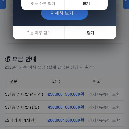
◀
▶
오늘 하루 닫기
닫기
경기
강원
충북
충남
자세히 보기 →
자세히 보기 →
전북
전남
경북
경남
오늘 하루 닫기
오늘 하루 닫기
닫기
닫기
제주
💰 요금 안내
2026년 기준 예상 요금 (실제 요금은 상담 시 확정)
구분
요금
비고
9인승 카니발 (4시간)
250,000~350,000원
기사+유류비 포함
9인승 카니발 (1일)
450,000~600,000원
기사+유류비 포함
스타리아 (4시간)
280,000~380,000원
기사+유류비 포함