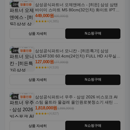
삼성공식파트너 오제앤에스 - [히든] 삼성 삼탠
25% 할인
정품인증
바이미 스마트 M5 80cm(32인치) 화이트 IPTV
OTT 패키지
449,000원
600,000원
★★★★⭐
(4,385)
N쇼핑구매
상품 자세히
삼성공식파트너 모니칸 - [히든특가] 삼성
28% 할인
정품인증
LS24F330 60.4cm(24인치) FULL HD 사무실/
컴퓨터 모니터
127,000원
177,000원
★★★★⭐
(4,516)
N쇼핑구매
상품 자세히
삼성공식파트너 우주 - 삼성 2026 비스포크 AI
4% 할인
정품인증
스팀 울트라 물걸레 올인원로봇청소기 새틴 그
레이지 AAG
1,818,000원
1,899,000원
★★★★⭐
(4,827)
N쇼핑구매
상품 자세히