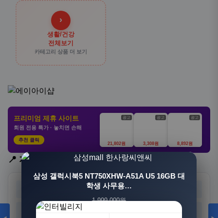
›
생활/건강
전체보기
카테고리 상품 더 보기
프리미엄 제휴 사이트
광고
광고
광고
회원 전용 특가 · 놓치면 손해
추천 클릭
21,802원
3,308원
8,892원
📍 지역 선택
[3+1] 동국제약 마이핏 V 활성엽산 임신준비 임산
삼성 갤럭시북5 NT750XHW-A51A U5 16GB 대
부영양 30정, 4개
학생 사무용…
서울
부산
대구
인천
1,999,000원
100,000원
광주
대전
울산
세종
1,549,000원
31,900원
23%
68%