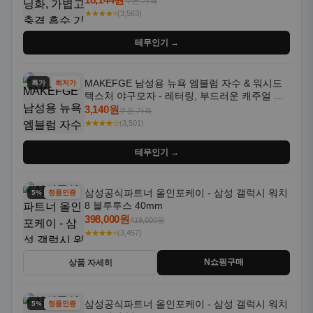
쿠폰 가격
★★★★⭐
(3,563)
테무인기 →
MAKEFGE 남성용 뉴욕 엠블럼 자수 & 워시드
특가
최저가
텍스처 야구모자 - 레터링, 부드러운 캐주얼 모
자, NYC 스타일
3,140원
쿠폰 가격
★★★★☆
(3,501)
테무인기 →
삼성공식파트너 올인포케이 - 삼성 갤럭시 워치
5% 할인
정품인증
8 블루투스 40mm
398,000원
419,000원
★★★★⭐
(3,457)
N쇼핑구매
상품 자세히
삼성공식파트너 올인포케이 - 삼성 갤럭시 워치
5% 할인
정품인증