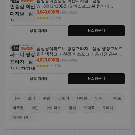
삼성공식인증점 회산디지털 - 삼성
22% 할인
정품인증
WH80H2420BBHS 비스포크 AI 원바디
24kg+20kg 세제자동투입 1등급
3,049,000원
3,898,001원
★★★★⭐
(3,054)
N쇼핑구매
상품 자세히
삼성공식파트너 평강프라자 - 삼성 냉장고세트
21% 할인
정품인증
김치냉장고 키친핏 비스포크 신혼가전 혼수 입
주가전 빌트인 화이트
4,029,000원
5,080,000원
★★★★⭐
(4,149)
N쇼핑구매
상품 자세히
테무
알리
쿠팡
11번가
G마켓
SSG
아마존
라쿠텐
쉬인
아이허브
컬리
도매꾹
도매매
에어비앤비