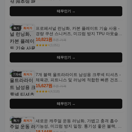
테무인기 →
프로페셔널 런닝화, 카본 플레이트 기술 사용 -
특가
최저가
경량 쿠션 스니커즈, 미끄럼 방지 TPU 아웃솔,
통기성 화이트-퍼플 그라데이션, 헬스, 트레이
10,821원
쿠폰 가격
닝 - 남성용, 여성용, 모든 계절에 적합
★★★★⭐
(3,051)
테무인기 →
7개 블랙 울트라라이트 남성용 크루넥 티셔츠 -
7개세트
최저가
체육관, 피트니스 및 러닝에 적합한 빠른 건조,
통기성 좋은 수분 흡수 반팔 운동복
15,627원
쿠폰 가격
★★★★⭐
(4,518)
테무인기 →
새로운 캐주얼 운동 러닝화, 가볍고 충격 흡수
특가
최저가
기능성, 미끄럼 방지 밑창. 통기성 좋은 블랙, 화
이트, 퍼플 그라데이션 색상
18,144원