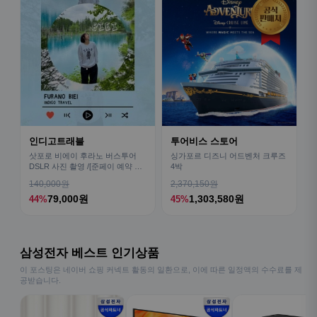
인디고트래블
투어비스 스토어
삿포로 비에이 후라노 버스투어
싱가포르 디즈니 어드벤처 크루즈
DSLR 사진 촬영 /[준페이 예약 식
4박
사]
140,000원
2,370,150원
79,000원
1,303,580원
44%
45%
삼성전자 베스트 인기상품
이 포스팅은 네이버 쇼핑 커넥트 활동의 일환으로, 이에 따른 일정액의 수수료를 제
공받습니다.