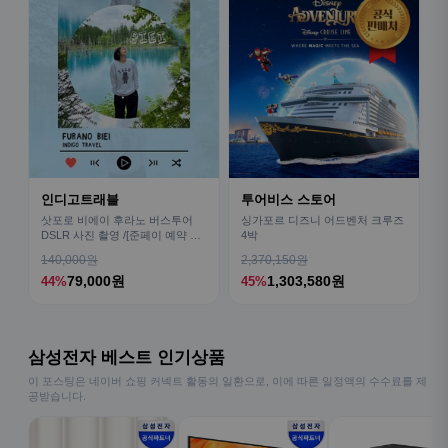
인디고트래블
투어비스 스토어
삿포로 비에이 후라노 버스투어
싱가포르 디즈니 어드벤처 크루즈
DSLR 사진 촬영 /[준페이 예약 식
4박
사]
140,000원
2,370,150원
79,000원
1,303,580원
44%
45%
삼성전자 베스트 인기상품
이 포스팅은 네이버 쇼핑 커넥트 활동의 일환으로, 이에 따른 일정액의 수수료를 제
공받습니다.