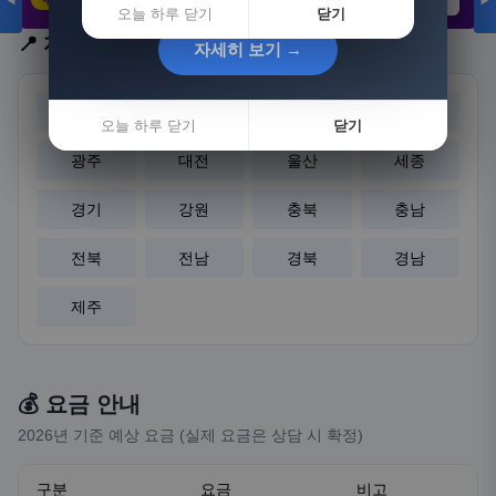
◀
▶
21,802원
3,308원
8,892원
오늘 하루 닫기
닫기
📍 지역 선택
자세히 보기 →
자세히 보기 →
서울
부산
대구
인천
오늘 하루 닫기
오늘 하루 닫기
닫기
닫기
광주
대전
울산
세종
경기
강원
충북
충남
전북
전남
경북
경남
제주
💰 요금 안내
2026년 기준 예상 요금 (실제 요금은 상담 시 확정)
구분
요금
비고