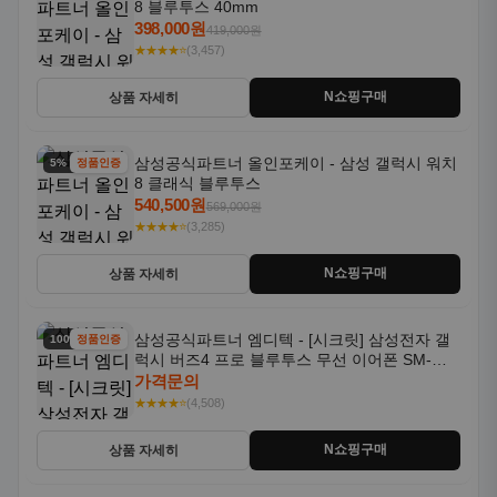
8 블루투스 40mm
398,000원
419,000원
★★★★⭐
(3,457)
N쇼핑구매
상품 자세히
삼성공식파트너 올인포케이 - 삼성 갤럭시 워치
5% 할인
정품인증
8 클래식 블루투스
540,500원
569,000원
★★★★⭐
(3,285)
N쇼핑구매
상품 자세히
삼성공식파트너 엠디텍 - [시크릿] 삼성전자 갤
100% 할인
정품인증
럭시 버즈4 프로 블루투스 무선 이어폰 SM-
R640N
가격문의
★★★★⭐
(4,508)
N쇼핑구매
상품 자세히