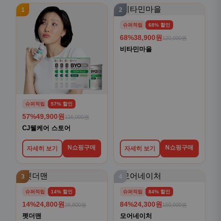
1
2
슈퍼적립
68% 할인
68%
38,900원
120,000원
비타민마을
슈퍼적립
57% 할인
57%
49,900원
116,000원
CJ웰케어 스토어
N쇼핑구매
N쇼핑구매
자세히 보기
자세히 보기
3
4
슈퍼적립
14% 할인
슈퍼적립
84% 할인
14%
24,800원
84%
24,300원
28,800원
150,000원
펫더맨
모어네이처