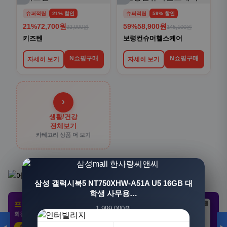
슈퍼적립
21% 할인
슈퍼적립
59% 할인
21%
72,700원
59%
58,900원
92,000원
145,100원
키즈텐
보령컨슈머헬스케어
N쇼핑구매
N쇼핑구매
자세히 보기
자세히 보기
›
생활/건강
전체보기
카테고리 상품 더 보기
[3+1] 동국제약 마이핏 V 활성엽산 임신준비 임산
삼성 갤럭시북5 NT750XHW-A51A U5 16GB 대
부영양 30정, 4개
학생 사무용…
프리미엄 제휴 사이트
광고
광고
광고
1,999,000원
100,000원
회원 전용 특가 · 놓치면 손해
1,549,000원
31,900원
23%
68%
추천 클릭