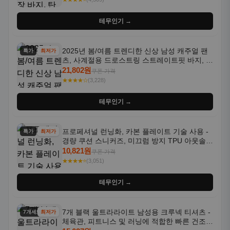
테무인기 →
2025년 봄/여름 트렌디한 신상 남성 캐주얼 팬
특가
최저가
츠, 사계절용 드로스트링 스트레이트핏 바지, 한
국 스타일, 활용도 높은 아웃도어 및 정장용, 발
21,802원
쿠폰 가격
목 바지
★★★★☆
(3,228)
테무인기 →
프로페셔널 런닝화, 카본 플레이트 기술 사용 -
특가
최저가
경량 쿠션 스니커즈, 미끄럼 방지 TPU 아웃솔,
통기성 화이트-퍼플 그라데이션, 헬스, 트레이
10,821원
쿠폰 가격
닝 - 남성용, 여성용, 모든 계절에 적합
★★★★⭐
(3,051)
테무인기 →
7개 블랙 울트라라이트 남성용 크루넥 티셔츠 -
7개세트
최저가
체육관, 피트니스 및 러닝에 적합한 빠른 건조,