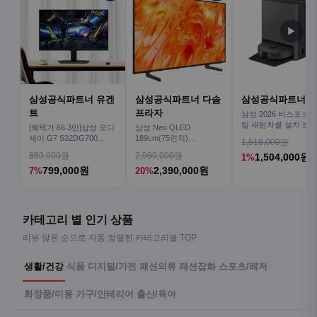
▶
삼성공식파트너 유겐
삼성공식파트너 다솜
삼성공식파트너 
트
프라자
삼성 2026 비스포크AI
팀 새틴차콜 설치 보안
[혜택가 66.3만]삼성 오디
삼성 Neo QLED
심 VR70F00AGH
세이 G7 S32DG700
189cm(75인치)
1,516,000원
80cm(32인치) 4K IPS
KQ75QNH70AFXKR AI
859,000원
2,990,000원
1,504,000원
1%
TV
799,000원
2,390,000원
7%
20%
카테고리 별 인기 상품
리뷰 많은 순으로 자동 정렬된 카테고리별 TOP
생활/건강
식품
디지털/가전
패션의류
패션잡화
스포츠/레저
화장품/미용
가구/인테리어
출산/육아