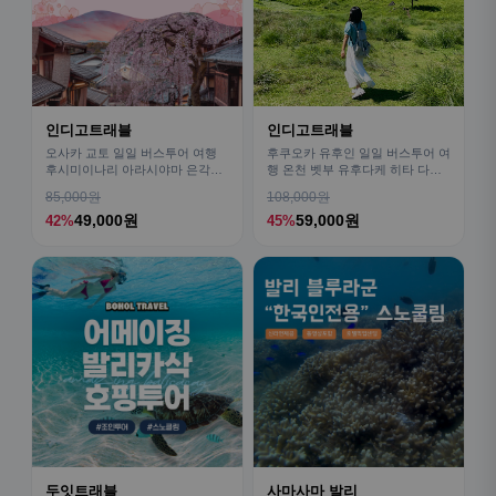
인디고트래블
인디고트래블
오사카 교토 일일 버스투어 여행
후쿠오카 유후인 일일 버스투어 여
후시미이나리 아라시야마 은각사
행 온천 벳부 유후다케 히타 다자
청수사 철학의길
이후
85,000원
108,000원
49,000원
59,000원
42%
45%
두잇트래블
사마사마 발리