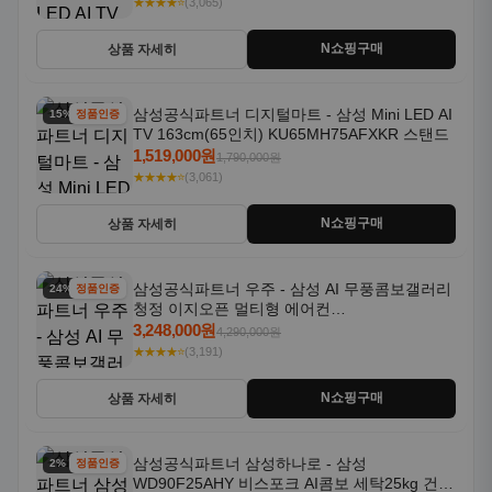
★★★★⭐
(3,065)
N쇼핑구매
상품 자세히
삼성공식파트너 디지털마트 - 삼성 Mini LED AI
15% 할인
정품인증
TV 163cm(65인치) KU65MH75AFXKR 스탠드
1,519,000원
1,790,000원
★★★★⭐
(3,061)
N쇼핑구매
상품 자세히
삼성공식파트너 우주 - 삼성 AI 무풍콤보갤러리
24% 할인
정품인증
청정 이지오픈 멀티형 에어컨
AF80F17D22WRS 기본설치포함
3,248,000원
4,290,000원
★★★★⭐
(3,191)
N쇼핑구매
상품 자세히
삼성공식파트너 삼성하나로 - 삼성
2% 할인
정품인증
WD90F25AHY 비스포크 AI콤보 세탁25kg 건조