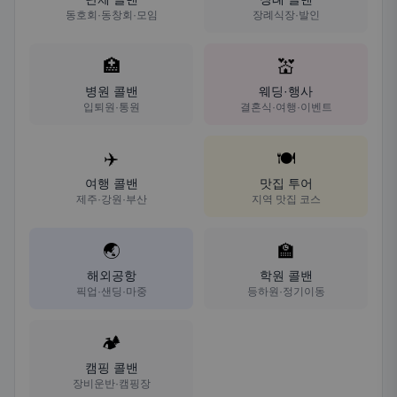
동호회·동창회·모임
장례식장·발인
🏥
💒
병원 콜밴
웨딩·행사
입퇴원·통원
결혼식·여행·이벤트
✈️
🍽️
여행 콜밴
맛집 투어
제주·강원·부산
지역 맛집 코스
🌏
🏫
해외공항
학원 콜밴
픽업·샌딩·마중
등하원·정기이동
🏕️
캠핑 콜밴
장비운반·캠핑장