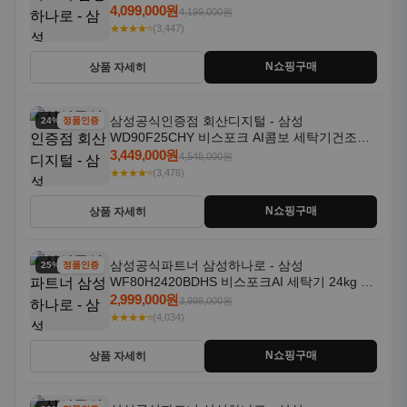
18kg 자동문열림 1등급
4,099,000원
4,199,000원
★★★★⭐
(3,447)
N쇼핑구매
상품 자세히
삼성공식인증점 회산디지털 - 삼성
24% 할인
정품인증
WD90F25CHY 비스포크 AI콤보 세탁기건조기
일체형 25kg+18kg 1등급
3,449,000원
4,548,000원
★★★★⭐
(3,476)
N쇼핑구매
상품 자세히
삼성공식파트너 삼성하나로 - 삼성
25% 할인
정품인증
WF80H2420BDHS 비스포크AI 세탁기 24kg 건
조기 20kg 세제자동투입
2,999,000원
3,998,000원
★★★★⭐
(4,034)
N쇼핑구매
상품 자세히