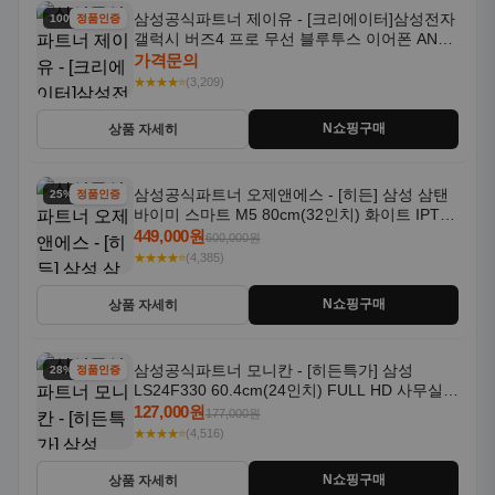
삼성공식파트너 제이유 - [크리에이터]삼성전자
100% 할인
정품인증
갤럭시 버즈4 프로 무선 블루투스 이어폰 ANC
SM-R640N
가격문의
★★★★⭐
(3,209)
N쇼핑구매
상품 자세히
삼성공식파트너 오제앤에스 - [히든] 삼성 삼탠
25% 할인
정품인증
바이미 스마트 M5 80cm(32인치) 화이트 IPTV
OTT 패키지
449,000원
600,000원
★★★★⭐
(4,385)
N쇼핑구매
상품 자세히
삼성공식파트너 모니칸 - [히든특가] 삼성
28% 할인
정품인증
LS24F330 60.4cm(24인치) FULL HD 사무실/
컴퓨터 모니터
127,000원
177,000원
★★★★⭐
(4,516)
N쇼핑구매
상품 자세히