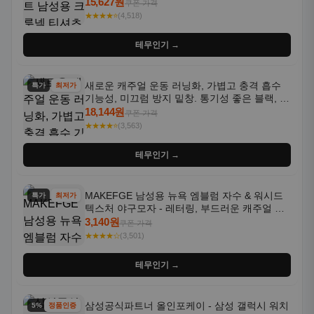
통기성 좋은 수분 흡수 반팔 운동복
15,627원
쿠폰 가격
★★★★⭐
(4,518)
테무인기 →
새로운 캐주얼 운동 러닝화, 가볍고 충격 흡수
특가
최저가
기능성, 미끄럼 방지 밑창. 통기성 좋은 블랙, 화
이트, 퍼플 그라데이션 색상
18,144원
쿠폰 가격
★★★★⭐
(3,563)
테무인기 →
MAKEFGE 남성용 뉴욕 엠블럼 자수 & 워시드
특가
최저가
텍스처 야구모자 - 레터링, 부드러운 캐주얼 모
자, NYC 스타일
3,140원
쿠폰 가격
★★★★☆
(3,501)
테무인기 →
삼성공식파트너 올인포케이 - 삼성 갤럭시 워치
5% 할인
정품인증