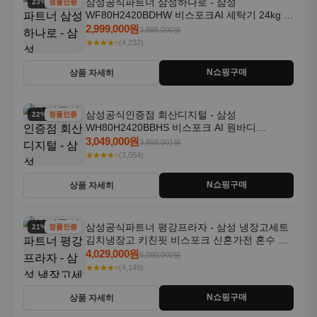
삼성공식파트너 삼성하나로 - 삼성
23% 할인
정품인증
WF80H2420BDHW 비스포크AI 세탁기 24kg 건
조기 20kg 세제자동투입
2,999,000원
3,898,000원
★★★★⭐
(4,232)
N쇼핑구매
상품 자세히
삼성공식인증점 회산디지털 - 삼성
22% 할인
정품인증
WH80H2420BBHS 비스포크 AI 원바디
24kg+20kg 세제자동투입 1등급
3,049,000원
3,898,001원
★★★★⭐
(3,054)
N쇼핑구매
상품 자세히
삼성공식파트너 평강프라자 - 삼성 냉장고세트
21% 할인
정품인증
김치냉장고 키친핏 비스포크 신혼가전 혼수 입
주가전 빌트인 화이트
4,029,000원
5,080,000원
★★★★⭐
(4,149)
N쇼핑구매
상품 자세히