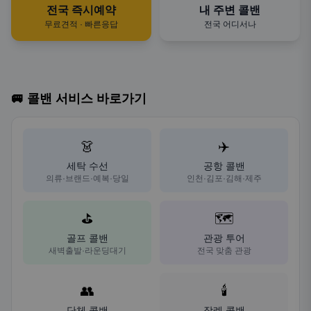
전국 즉시예약
내 주변 콜밴
무료견적 · 빠른응답
전국 어디서나
🚐 콜밴 서비스 바로가기
👗
✈️
세탁 수선
공항 콜밴
의류·브랜드·예복·당일
인천·김포·김해·제주
⛳
🗺️
골프 콜밴
관광 투어
새벽출발·라운딩대기
전국 맞춤 관광
👥
🕯️
단체 콜밴
장례 콜밴