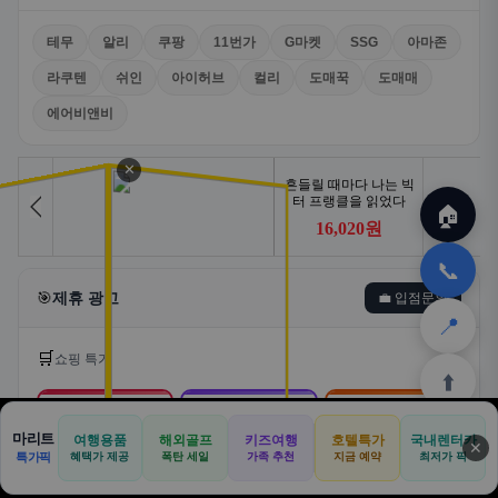
테무
알리
쿠팡
11번가
G마켓
SSG
아마존
라쿠텐
쉬인
아이허브
컬리
도매꾹
도매매
에어비앤비
✕
🏠
📞
🎯
제휴 광고
💼 입점문의
📍
🛒
쇼핑 특가
⬆️
🛒
📦
🎁
마리트
여행용품
해외골프
키즈여행
호텔특가
국내렌터카
✕
🏠
📝
💬
🚐
🛒
특가픽
혜택가 제공
폭탄 세일
가족 추천
지금 예약
최저가 픽
쿠팡
알리익스프레스
테무
🏠
✈️
⛳
📋
🛒
🎁
홈
공항
골프
견적
쿠팡
테무
홈
견적
커뮤니티
기사등록
아마존
로켓배송·특가
해외직구·초특가
초저가·무료배송