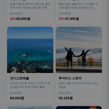
보홀 여행 호핑투어 어메이징 발리
[발리] 발리 블루라군 스노쿨링 고
카삭 버진아일랜드 돌고래 거북이
프로 촬영 픽업드랍 해양 수상 액
픽드랍 포함
티비티 체험 산호 열대어
87,250원
72,000원
69,800원
47,900원
20%
33%
인디고트래블
투어비스 스토어
삿포로 오타루 샤코탄 시마무이 핵
[바로사용] JR 간사이 와이드 패스
심 일일 버스투어/ DSLR 촬영
5일권
69,000원
50,120원
69,000원
50,120원