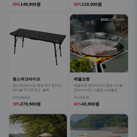
149,900원
119,000원
25%
20%
원스위크라이프
에델코첸
원스위크라이프 캠핑 IGT 접이식
에델코첸 캠프마스터 캠핑그리들
테이블 P1 5.0 유닛, 블랙
32cm (사틴) 그릴팬 스텐불판
400,000원
75,900원
279,900원
43,900원
30%
42%