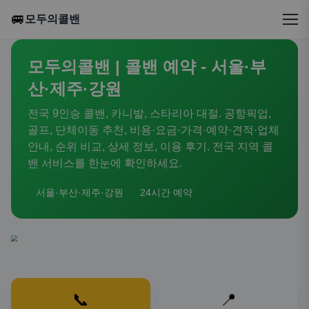
🚐
모두의콜밴
모두의콜밴 | 콜밴 예약 - 서울·부
산·제주·강원
전국 9인승 콜밴, 카니발, 스타리아 대절. 공항픽업,
골프, 단체이동 추천, 비용·요금·가격·예약·견적·업체
안내, 순위 비교, 상세 정보, 이용 후기. 전국 지역 콜
밴 서비스를 한눈에 확인하세요.
서울·부산·제주·강원
24시간 예약
📞
📍