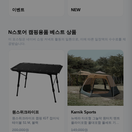
이벤트
NEW
N스토어 캠핑용품 베스트 상품
이 포스팅은 네이버 쇼핑 커넥트 활동의 일환으로, 이에 따른 일정액의 수수료를 제
공받습니다.
원스위크라이프
Karnik Sports
원스위크라이프 캠핑 IGT 접이식
뉴에라 타프형 그늘막 원터치 텐트
테이블 S1 M, 블랙
플라이포함 폴대포함 풀세트 기본
형
200,000원
149,000원