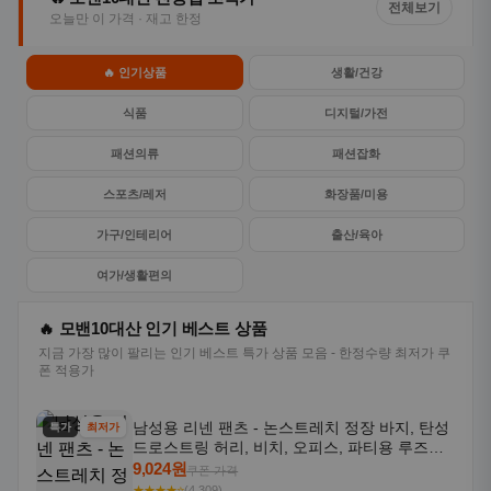
전체보기
오늘만 이 가격 · 재고 한정
🔥 인기상품
생활/건강
식품
디지털/가전
패션의류
패션잡화
스포츠/레저
화장품/미용
가구/인테리어
출산/육아
여가/생활편의
🔥 모밴10대산 인기 베스트 상품
지금 가장 많이 팔리는 인기 베스트 특가 상품 모음 - 한정수량 최저가 쿠
폰 적용가
남성용 리넨 팬츠 - 논스트레치 정장 바지, 탄성
특가
최저가
드로스트링 허리, 비치, 오피스, 파티용 루즈핏
트라우저 - 세탁기 사용 가능한 캐주얼 정장 의
9,024원
쿠폰 가격
상
★★★★⭐
(4,309)