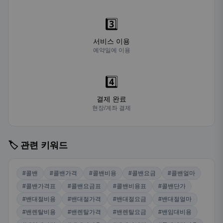
3️⃣
서비스 이용
예약일에 이용
4️⃣
결제 완료
현장/계좌 결제
🏷️ 관련 키워드
#콜밴
#콜밴가격
#콜밴비용
#콜밴요금
#콜밴얼마
#콜밴가격표
#콜밴요금표
#콜밴비용표
#콜밴단가
#밴대절비용
#밴대절가격
#밴대절요금
#밴대절얼마
#밴렌탈비용
#밴렌탈가격
#밴렌탈요금
#밴임대비용