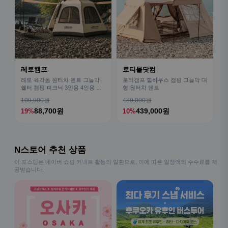
레토캠프
로티몰닷컴
레토 육각돔 원터치 텐트 그늘막
로티캠프 힐하우스 캠핑 그늘막 대
쉘터 캠핑 피크닉 3인용 4인용 패
형 원터치 텐트
밀리 LCE-OT02
109,900원
489,000원
88,700원
439,000원
19%
10%
N스토어 추천 상품
이 포스팅은 네이버 쇼핑 커넥트 활동의 일환으로, 이에 따른 일정액의 수수료를 제
공받습니다.