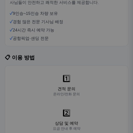
사님들이 안전하고 쾌적한 서비스를 제공합니다.
✓
9인승~15인승 차량 보유
✓
경험 많은 전문 기사님 배정
✓
24시간 즉시 예약 가능
✓
공항픽업·샌딩 전문
📋 이용 방법
1️⃣
견적 문의
온라인/전화 문의
2️⃣
상담 및 예약
요금 안내 후 예약