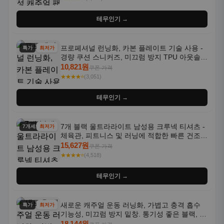
테무인기 →
프로페셔널 런닝화, 카본 플레이트 기술 사용 -
특가
최저가
경량 쿠션 스니커즈, 미끄럼 방지 TPU 아웃솔,
통기성 화이트-퍼플 그라데이션, 헬스, 트레이
10,821원
쿠폰 가격
닝 - 남성용, 여성용, 모든 계절에 적합
★★★★⭐
(3,051)
테무인기 →
7개 블랙 울트라라이트 남성용 크루넥 티셔츠 -
7개세트
최저가
체육관, 피트니스 및 러닝에 적합한 빠른 건조,
통기성 좋은 수분 흡수 반팔 운동복
15,627원
쿠폰 가격
★★★★⭐
(4,518)
테무인기 →
새로운 캐주얼 운동 러닝화, 가볍고 충격 흡수
특가
최저가
기능성, 미끄럼 방지 밑창. 통기성 좋은 블랙, 화
이트, 퍼플 그라데이션 색상
18,144원