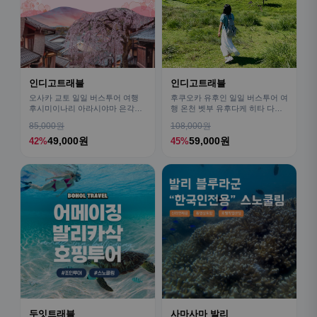
인디고트래블
인디고트래블
오사카 교토 일일 버스투어 여행
후쿠오카 유후인 일일 버스투어 여
후시미이나리 아라시야마 은각사
행 온천 벳부 유후다케 히타 다자
청수사 철학의길
이후
85,000원
108,000원
49,000원
59,000원
42%
45%
두잇트래블
사마사마 발리