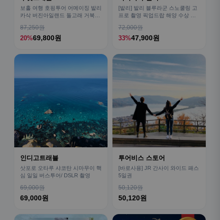
보홀 여행 호핑투어 어메이징 발리
[발리] 발리 블루라군 스노쿨링 고
카삭 버진아일랜드 돌고래 거북이
프로 촬영 픽업드랍 해양 수상 액
픽드랍 포함
티비티 체험 산호 열대어
87,250원
72,000원
69,800원
47,900원
20%
33%
인디고트래블
투어비스 스토어
삿포로 오타루 샤코탄 시마무이 핵
[바로사용] JR 간사이 와이드 패스
심 일일 버스투어/ DSLR 촬영
5일권
69,000원
50,120원
69,000원
50,120원