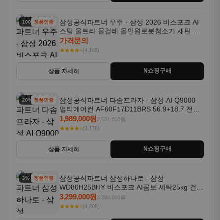
삼성공식파트너 우주 - 삼성 2026 비스포크 AI
100% 할인
정품인증
스팀 울트라 물걸레 올인원로봇청소기 새틴 차
콜 AAH
가격문의
★★★★⭐
(4,116)
N쇼핑구매
상품 자세히
삼성공식파트너 다솜프라자 - 삼성 AI Q9000
20% 할인
정품인증
멀티에어컨 AF60F17D11BRS 56.9+18.7 전국
기본설치포함
1,989,000원
2,501,000원
★★★★⭐
(3,178)
N쇼핑구매
상품 자세히
삼성공식파트너 삼성하나로 - 삼성
3% 할인
정품인증
WD80H25BHY 비스포크 AI콤보 세탁25kg 건조
18kg 26년형 일체형 1등급
3,299,000원
3,399,000원
★★★★⭐
(4,209)