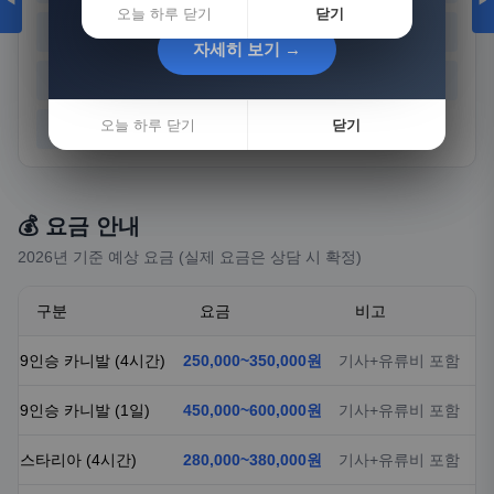
◀
▶
오늘 하루 닫기
닫기
경기
강원
충북
충남
자세히 보기 →
자세히 보기 →
전북
전남
경북
경남
오늘 하루 닫기
오늘 하루 닫기
닫기
닫기
제주
💰 요금 안내
2026년 기준 예상 요금 (실제 요금은 상담 시 확정)
구분
요금
비고
9인승 카니발 (4시간)
250,000~350,000원
기사+유류비 포함
9인승 카니발 (1일)
450,000~600,000원
기사+유류비 포함
스타리아 (4시간)
280,000~380,000원
기사+유류비 포함