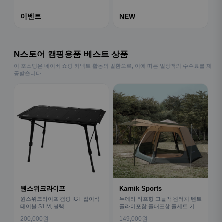
이벤트
NEW
N스토어 캠핑용품 베스트 상품
이 포스팅은 네이버 쇼핑 커넥트 활동의 일환으로, 이에 따른 일정액의 수수료를 제
공받습니다.
원스위크라이프
Karnik Sports
원스위크라이프 캠핑 IGT 접이식
뉴에라 타프형 그늘막 원터치 텐트
테이블 S1 M, 블랙
플라이포함 폴대포함 풀세트 기본
형
200,000원
149,000원