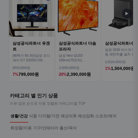
▶
삼성공식파트너 유겐
삼성공식파트너 다솜
삼성공식파트너 
트
프라자
삼성 2026 비스포크AI
팀 새틴차콜 설치 보안
[혜택가 66.3만]삼성 오디
삼성 Neo QLED
심 VR70F00AGH
세이 G7 S32DG700
189cm(75인치)
1,516,000원
80cm(32인치) 4K IPS
KQ75QNH70AFXKR AI
859,000원
2,990,000원
1,504,000원
1%
TV
799,000원
2,390,000원
7%
20%
카테고리 별 인기 상품
리뷰 많은 순으로 자동 정렬된 카테고리별 TOP
생활/건강
식품
디지털/가전
패션의류
패션잡화
스포츠/레저
화장품/미용
가구/인테리어
출산/육아