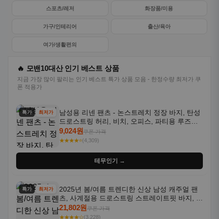
스포츠/레저
화장품/미용
가구/인테리어
출산/육아
여가/생활편의
🔥 모밴10대산 인기 베스트 상품
지금 가장 많이 팔리는 인기 베스트 특가 상품 모음 - 한정수량 최저가 쿠
폰 적용가
남성용 리넨 팬츠 - 논스트레치 정장 바지, 탄성
특가
최저가
드로스트링 허리, 비치, 오피스, 파티용 루즈핏
트라우저 - 세탁기 사용 가능한 캐주얼 정장 의
9,024원
쿠폰 가격
상
★★★★⭐
(4,309)
테무인기 →
2025년 봄/여름 트렌디한 신상 남성 캐주얼 팬
특가
최저가
츠, 사계절용 드로스트링 스트레이트핏 바지, 한
국 스타일, 활용도 높은 아웃도어 및 정장용, 발
21,802원
쿠폰 가격
목 바지
★★★★☆
(3,228)