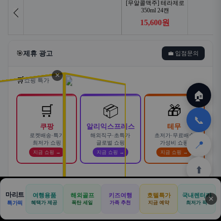
🎯
제휴 광고
💼 입점문의
✕
🛒
쇼핑 특가
🏠
🛒
📦
🎁
📞
쿠팡
알리익스프레스
테무
로켓배송·특가
해외직구·초특가
초저가·무료배송
📍
최저가 쇼핑
글로벌 쇼핑
가성비 쇼핑
지금 쇼핑 →
지금 쇼핑 →
지금 쇼핑 →
⬆️
스마트한 자동차 렌탈! 카슐랭에서
마리트
여행용품
해외골프
키즈여행
호텔특가
국내렌터카
AD
✕
합리적으로
🏠
📝
💬
🚐
🛒
🚗
특가픽
혜택가 제공
폭탄 세일
가족 추천
지금 예약
바로가기 →
최저가 픽
🏠
✈️
⛳
📋
🛒
🎁
카슐랭 · 신차 장기렌트 · 리스 · 월 렌탈료 비교
홈
공항
골프
견적
쿠팡
테무
홈
견적
커뮤니티
기사등록
아마존
· 전 차종 견적 무료