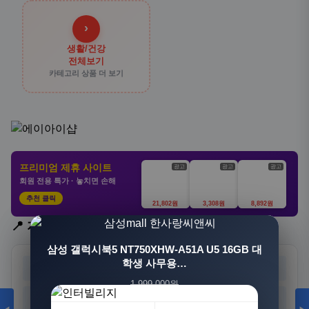
›
생활/건강
전체보기
카테고리 상품 더 보기
프리미엄 제휴 사이트
광고
광고
광고
회원 전용 특가 · 놓치면 손해
추천 클릭
21,802원
3,308원
8,892원
📍 지역 선택
[3+1] 동국제약 마이핏 V 활성엽산 임신준비 임산
삼성 갤럭시북5 NT750XHW-A51A U5 16GB 대
부영양 30정, 4개
학생 사무용…
서울
부산
대구
인천
1,999,000원
100,000원
광주
대전
울산
세종
1,549,000원
31,900원
23%
68%