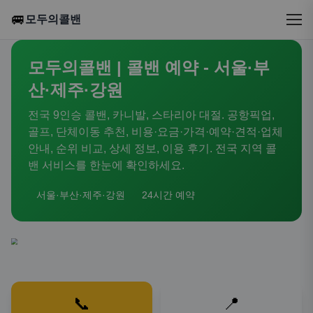
🚐
모두의콜밴
모두의콜밴 | 콜밴 예약 - 서울·부
산·제주·강원
전국 9인승 콜밴, 카니발, 스타리아 대절. 공항픽업,
골프, 단체이동 추천, 비용·요금·가격·예약·견적·업체
안내, 순위 비교, 상세 정보, 이용 후기. 전국 지역 콜
밴 서비스를 한눈에 확인하세요.
서울·부산·제주·강원
24시간 예약
📞
📍