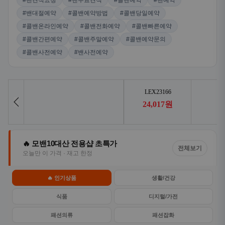
#밴견적요청
#밴무료견적
#콜밴예약
#밴예약
#밴대절예약
#콜밴예약방법
#콜밴당일예약
#콜밴온라인예약
#콜밴전화예약
#콜밴빠른예약
#콜밴간편예약
#콜밴주말예약
#콜밴예약문의
#콜밴사전예약
#밴사전예약
🔥 모밴10대산 전용샵 초특가
전체보기
오늘만 이 가격 · 재고 한정
🔥 인기상품
생활/건강
식품
디지털/가전
패션의류
패션잡화