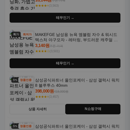
쿠폰 가격
★★★★⭐
(3,563)
테무인기 →
MAKEFGE 남성용 뉴욕 엠블럼 자수 & 워시드
특가
최저가
텍스처 야구모자 - 레터링, 부드러운 캐주얼 모
자, NYC 스타일
3,140원
쿠폰 가격
★★★★☆
(3,501)
테무인기 →
삼성공식파트너 올인포케이 - 삼성 갤럭시 워치
5% 할인
정품인증
8 블루투스 40mm
398,000원
419,000원
★★★★⭐
(3,457)
N쇼핑구매
상품 자세히
삼성공식파트너 올인포케이 - 삼성 갤럭시 워치
5% 할인
정품인증