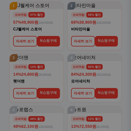
1
2
슈퍼적립
57% 할인
슈퍼적립
68% 할인
57%
49,900원
68%
38,900원
116,000원
120,000원
CJ웰케어 스토어
비타민마을
N쇼핑구매
N쇼핑구매
자세히 보기
자세히 보기
3
4
슈퍼적립
14% 할인
슈퍼적립
84% 할인
14%
24,800원
84%
24,300원
28,800원
150,000원
펫더맨
모어네이처
N쇼핑구매
N쇼핑구매
자세히 보기
자세히 보기
5
6
슈퍼적립
48% 할인
슈퍼적립
13% 할인
48%
62,100원
13%
72,550원
120,000원
83,400원