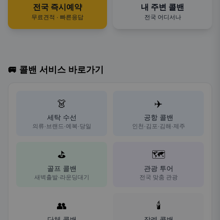
전국 즉시예약
내 주변 콜밴
무료견적 · 빠른응답
전국 어디서나
🚐 콜밴 서비스 바로가기
👗
✈️
세탁 수선
공항 콜밴
의류·브랜드·예복·당일
인천·김포·김해·제주
⛳
🗺️
골프 콜밴
관광 투어
새벽출발·라운딩대기
전국 맞춤 관광
👥
🕯️
단체 콜밴
장례 콜밴