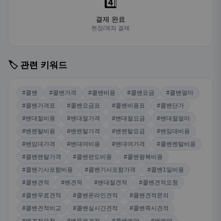
4️⃣
결제 완료
현장/계좌 결제
🏷️ 관련 키워드
#콜밴
#콜밴가격
#콜밴비용
#콜밴요금
#콜밴얼마
#콜밴가격표
#콜밴요금표
#콜밴비용표
#콜밴단가
#밴대절비용
#밴대절가격
#밴대절요금
#밴대절얼마
#밴렌탈비용
#밴렌탈가격
#밴렌탈요금
#밴임대비용
#밴임대가격
#밴대여비용
#밴대여가격
#콜밴렌탈비용
#콜밴렌탈가격
#콜밴편도비용
#콜밴왕복비용
#콜밴기사포함비용
#콜밴기사포함가격
#콜밴1일비용
#콜밴견적
#밴견적
#밴대절견적
#콜밴견적요청
#콜밴무료견적
#콜밴온라인견적
#콜밴견적문의
#콜밴견적비교
#콜밴실시간견적
#콜밴즉시견적