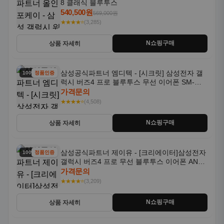
8 클래식 블루투스
540,500원
569,000원
★★★★⭐
(3,285)
N쇼핑구매
상품 자세히
삼성공식파트너 엠디텍 - [시크릿] 삼성전자 갤
100% 할인
정품인증
럭시 버즈4 프로 블루투스 무선 이어폰 SM-
R640N
가격문의
★★★★⭐
(4,508)
N쇼핑구매
상품 자세히
삼성공식파트너 제이유 - [크리에이터]삼성전자
100% 할인
정품인증
갤럭시 버즈4 프로 무선 블루투스 이어폰 ANC
SM-R640N
가격문의
★★★★⭐
(3,209)
N쇼핑구매
상품 자세히