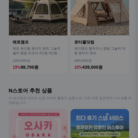
레토캠프
로티몰닷컴
레토 육각돔 원터치 텐트 그늘막
로티캠프 힐하우스 캠핑 그늘막 대
쉘터 캠핑 피크닉 3인용 4인용 패
형 원터치 텐트
밀리 LCE-OT02
109,900원
489,000원
88,700원
439,000원
19%
10%
N스토어 추천 상품
이 포스팅은 네이버 쇼핑 커넥트 활동의 일환으로, 이에 따른 일정액의 수수료를 제
공받습니다.