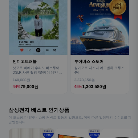
인디고트래블
투어비스 스토어
삿포로 비에이 후라노 버스투어
싱가포르 디즈니 어드벤처 크루즈
DSLR 사진 촬영 /[준페이 예약 식
4박
사]
140,000원
2,370,150원
79,000원
1,303,580원
44%
45%
삼성전자 베스트 인기상품
이 포스팅은 네이버 쇼핑 커넥트 활동의 일환으로, 이에 따른 일정액의 수수료를 제
공받습니다.