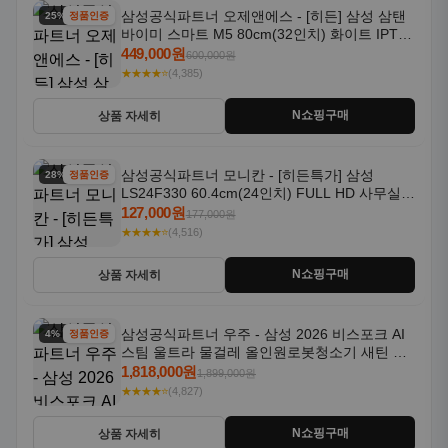
삼성공식파트너 오제앤에스 - [히든] 삼성 삼탠
25% 할인
정품인증
바이미 스마트 M5 80cm(32인치) 화이트 IPTV
OTT 패키지
449,000원
600,000원
★★★★⭐
(4,385)
N쇼핑구매
상품 자세히
삼성공식파트너 모니칸 - [히든특가] 삼성
28% 할인
정품인증
LS24F330 60.4cm(24인치) FULL HD 사무실/
컴퓨터 모니터
127,000원
177,000원
★★★★⭐
(4,516)
N쇼핑구매
상품 자세히
삼성공식파트너 우주 - 삼성 2026 비스포크 AI
4% 할인
정품인증
스팀 울트라 물걸레 올인원로봇청소기 새틴 그
레이지 AAG
1,818,000원
1,899,000원
★★★★⭐
(4,827)
N쇼핑구매
상품 자세히