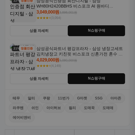
삼성공식인증점 회산디지털 - 삼성
22% 할인
정품인증
WH80H2420BBHS 비스포크 AI 원바디
24kg+20kg 세제자동투입 1등급
3,049,000원
3,898,001원
★★★★⭐
(3,054)
N쇼핑구매
상품 자세히
삼성공식파트너 평강프라자 - 삼성 냉장고세트
21% 할인
정품인증
김치냉장고 키친핏 비스포크 신혼가전 혼수 입
주가전 빌트인 화이트
4,029,000원
5,080,000원
★★★★⭐
(4,149)
N쇼핑구매
상품 자세히
테무
알리
쿠팡
11번가
G마켓
SSG
아마존
라쿠텐
쉬인
아이허브
컬리
도매꾹
도매매
에어비앤비