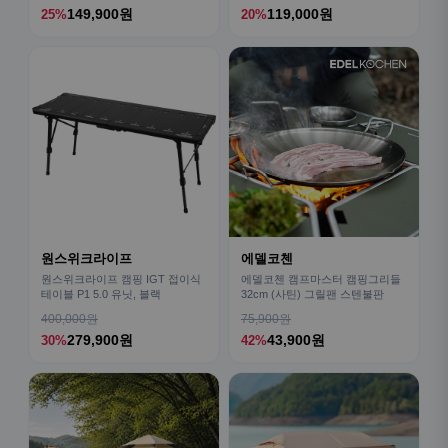
149,900원
119,000원
25%
20%
원스위크라이프
에델코첸
원스위크라이프 캠핑 IGT 접이식
에델코첸 캠프마스터 캠핑그리들
테이블 P1 5.0 유닛, 블랙
32cm (사틴) 그릴팬 스텐불판
400,000원
75,900원
279,900원
43,900원
30%
42%