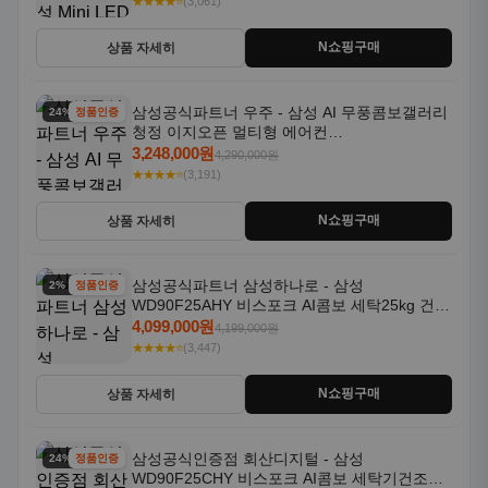
★★★★⭐
(3,061)
N쇼핑구매
상품 자세히
삼성공식파트너 우주 - 삼성 AI 무풍콤보갤러리
24% 할인
정품인증
청정 이지오픈 멀티형 에어컨
AF80F17D22WRS 기본설치포함
3,248,000원
4,290,000원
★★★★⭐
(3,191)
N쇼핑구매
상품 자세히
삼성공식파트너 삼성하나로 - 삼성
2% 할인
정품인증
WD90F25AHY 비스포크 AI콤보 세탁25kg 건조
18kg 자동문열림 1등급
4,099,000원
4,199,000원
★★★★⭐
(3,447)
N쇼핑구매
상품 자세히
삼성공식인증점 회산디지털 - 삼성
24% 할인
정품인증
WD90F25CHY 비스포크 AI콤보 세탁기건조기